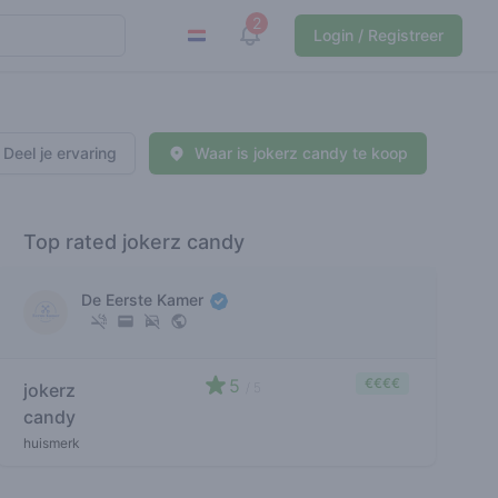
2
View notifications
Login / Registreer
Deel je ervaring
Waar is jokerz candy te koop
Top rated jokerz candy
De Eerste Kamer
5
€€€€
jokerz
/ 5
candy
huismerk