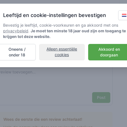
t geverifieerd door Greenmeister. Details kunnen per shop
Leeftijd en cookie-instellingen bevestigen
Bevestig je leeftijd, cookie-voorkeuren en ga akkoord met ons
privacybeleid
.
Je moet ten minste 18 jaar oud zijn om toegang te
d cannabisgebruik
krijgen tot deze website.
Alleen essentiële
Oneens /
Akkoord en
nt reviews
Je naam hier
cookies
onder 18
doorgaan
Pick a rating
e review
Post
Wees de eerste die een review achterlaat!