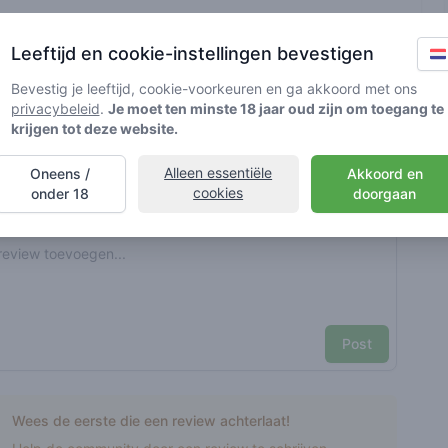
t geverifieerd door Greenmeister. Details kunnen per shop
Leeftijd en cookie-instellingen bevestigen
Bevestig je leeftijd, cookie-voorkeuren en ga akkoord met ons
privacybeleid
.
Je moet ten minste 18 jaar oud zijn om toegang te
d cannabisgebruik
krijgen tot deze website.
Alleen essentiële
Oneens /
Akkoord en
nt reviews
Je naam hier
cookies
onder 18
doorgaan
Pick a rating
e review
Post
Wees de eerste die een review achterlaat!