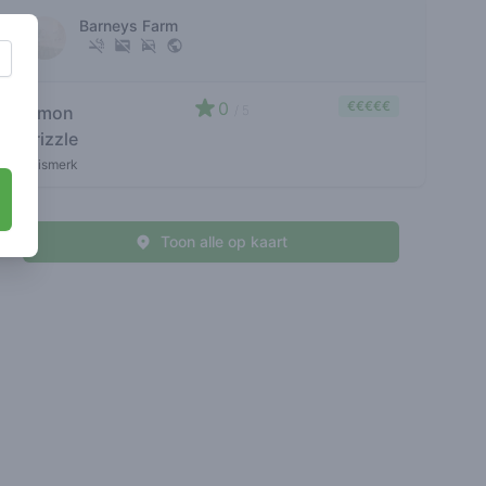
Barneys Farm
0
€€€€€
lemon
/ 5
drizzle
huismerk
Toon alle op kaart