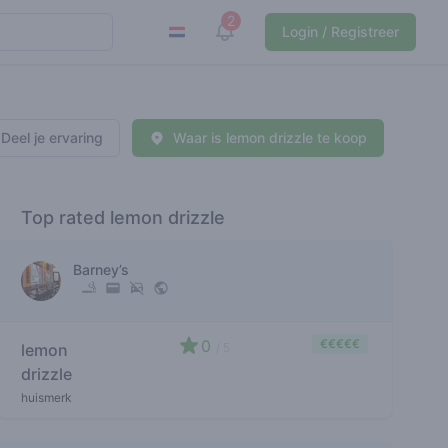
2
View notifications
Login / Registreer
Deel je ervaring
Waar is lemon drizzle te koop
Top rated lemon drizzle
Barney’s
0
€€€€€
lemon
/ 5
drizzle
huismerk