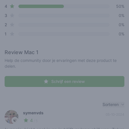
star reviews
4
50%
star reviews
3
0%
star reviews
2
0%
star reviews
1
0%
Review
Mac 1
Help de community door je ervaringen met deze product te
delen.
Schrijf een review
Recent reviews
Sorteren
symenvds
05-10-2024
4
🍃
/ 5