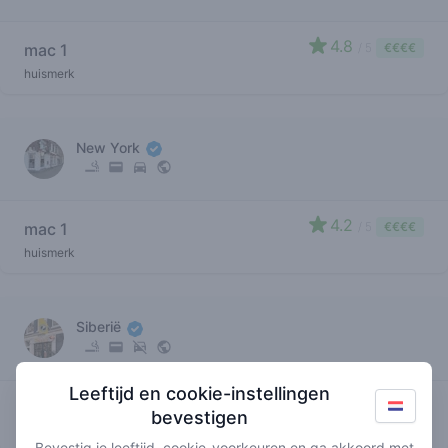
4.8
mac 1
/ 5
€€€€
huismerk
New York
4.2
mac 1
/ 5
€€€€
huismerk
Siberië
Leeftijd en cookie-instellingen
4
mac 1
/ 5
€€€€
bevestigen
huismerk
Bevestig je leeftijd, cookie-voorkeuren en ga akkoord met