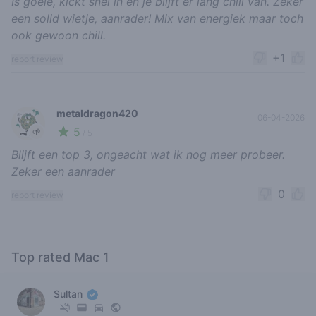
Is goeie, kickt snel in en je blijft er lang chill van. Zeker
een solid wietje, aanrader! Mix van energiek maar toch
ook gewoon chill.
+1
report review
metaldragon420
06-04-2026
5
🌱
/ 5
Blijft een top 3, ongeacht wat ik nog meer probeer.
Zeker een aanrader
0
report review
Top rated Mac 1
Sultan