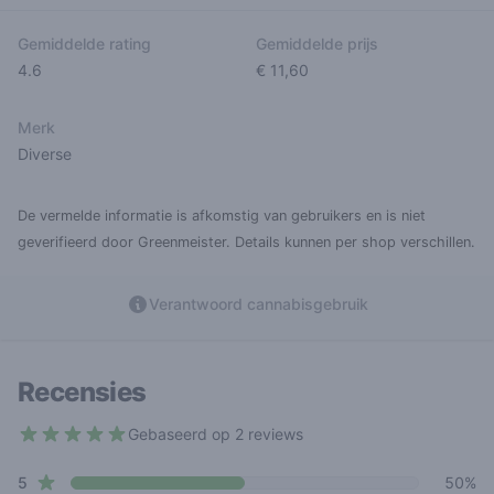
Gemiddelde rating
Gemiddelde prijs
4.6
€ 11,60
Merk
Diverse
De vermelde informatie is afkomstig van gebruikers en is niet
geverifieerd door Greenmeister. Details kunnen per shop verschillen.
Verantwoord cannabisgebruik
Recensies
Gebaseerd op 2 reviews
4.5 out of 5 stars
star reviews
Review data
5
50%