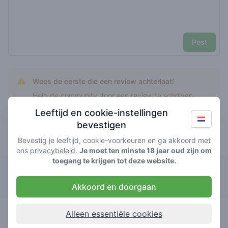
Post
Wees de eerste die een review achterlaat!
Help de community door een review te schrijven.
Leeftijd en cookie-instellingen
bevestigen
Bevestig je leeftijd, cookie-voorkeuren en ga akkoord met
Top rated Pinata
ons
privacybeleid
.
Je moet ten minste 18 jaar oud zijn om
toegang te krijgen tot deze website.
De Schavuit
Akkoord en doorgaan
2
pinata
/ 5
€€€€
Alleen essentiële cookies
huismerk