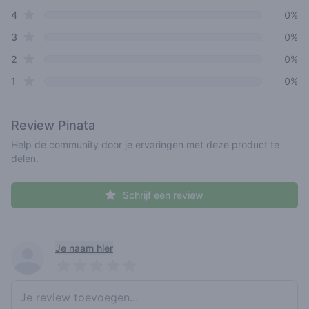
star reviews
4
0%
star reviews
3
0%
star reviews
2
0%
star reviews
1
0%
Review
Pinata
Help de community door je ervaringen met deze product te
delen.
Schrijf een review
Recent reviews
Je naam hier
Pick a rating
Write review