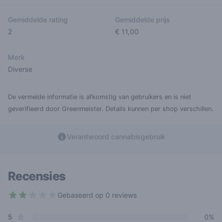
Gemiddelde rating
Gemiddelde prijs
2
€ 11,00
Merk
Diverse
De vermelde informatie is afkomstig van gebruikers en is niet
geverifieerd door Greenmeister. Details kunnen per shop verschillen.
Verantwoord cannabisgebruik
Recensies
Gebaseerd op 0 reviews
2 out of 5 stars
star reviews
Review data
5
0%