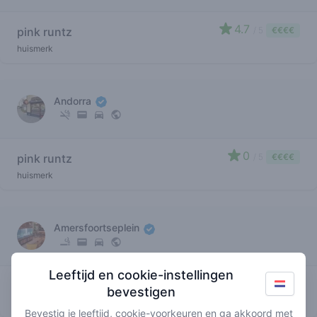
4.7
pink runtz
/ 5
€€€€
huismerk
Andorra
0
pink runtz
/ 5
€€€€
huismerk
Amersfoortseplein
Leeftijd en cookie-instellingen
0
pink runtz
/ 5
€€€€
bevestigen
huismerk
Bevestig je leeftijd, cookie-voorkeuren en ga akkoord met