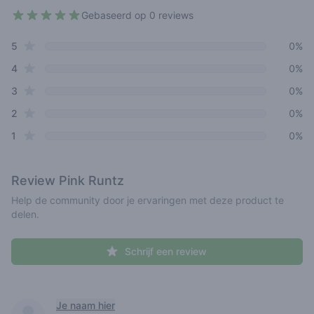
Gebaseerd op 0 reviews
4.6 out of 5 stars
star reviews
Review data
5
0%
star reviews
4
0%
star reviews
3
0%
star reviews
2
0%
star reviews
1
0%
Review
Pink Runtz
Help de community door je ervaringen met deze product te
delen.
Schrijf een review
Recent reviews
Je naam hier