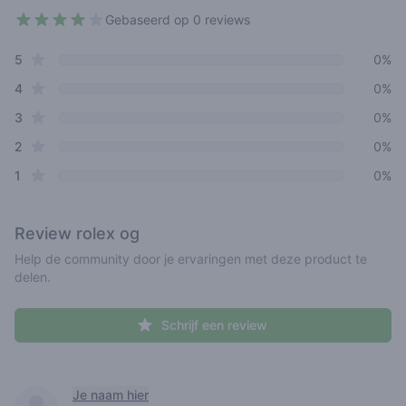
Gebaseerd op 0 reviews
3.7 out of 5 stars
star reviews
Review data
5
0%
star reviews
4
0%
star reviews
3
0%
star reviews
2
0%
star reviews
1
0%
Review
rolex og
Help de community door je ervaringen met deze product te
delen.
Schrijf een review
Recent reviews
Je naam hier