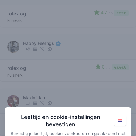
4.7
rolex og
/ 5
€€€€
huismerk
Happy Feelings
0
rolex og
/ 5
€€€€€
huismerk
Maximillian
Leeftijd en cookie-instellingen
3
rolex og
/ 5
€€€€
bevestigen
huismerk
Bevestig je leeftijd, cookie-voorkeuren en ga akkoord met