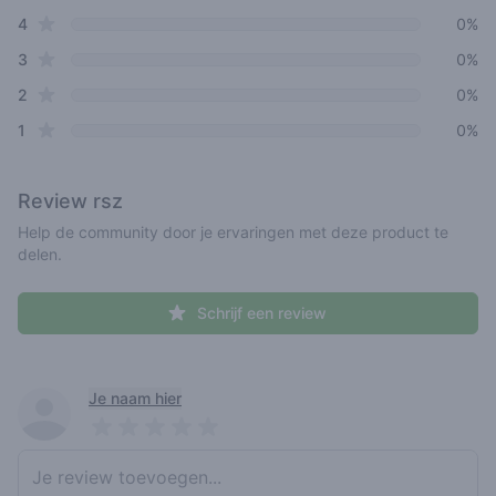
star reviews
4
0%
star reviews
3
0%
star reviews
2
0%
star reviews
1
0%
Review
rsz
Help de community door je ervaringen met deze product te
delen.
Schrijf een review
Recent reviews
Je naam hier
Pick a rating
Write review