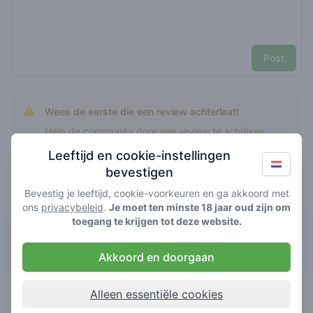
Post
Wees de eerste die een review achterlaat!
Help de community door een review te schrijven.
Leeftijd en cookie-instellingen
bevestigen
Bevestig je leeftijd, cookie-voorkeuren en ga akkoord met
Top rated rsz
ons
privacybeleid
.
Je moet ten minste 18 jaar oud zijn om
toegang te krijgen tot deze website.
New York
Akkoord en doorgaan
5
rsz
/ 5
€€€€€
Alleen essentiële cookies
huismerk