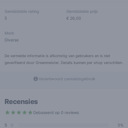
Gemiddelde rating
Gemiddelde prijs
5
€ 26,00
Merk
Diverse
De vermelde informatie is afkomstig van gebruikers en is niet
geverifieerd door Greenmeister. Details kunnen per shop verschillen.
Verantwoord cannabisgebruik
Recensies
Gebaseerd op 0 reviews
5 out of 5 stars
star reviews
Review data
5
0%