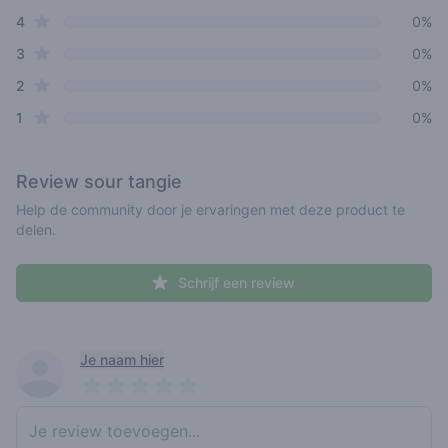
star reviews
4
0%
star reviews
3
0%
star reviews
2
0%
star reviews
1
0%
Review
sour tangie
Help de community door je ervaringen met deze product te
delen.
Schrijf een review
Recent reviews
Je naam hier
Pick a rating
Write review