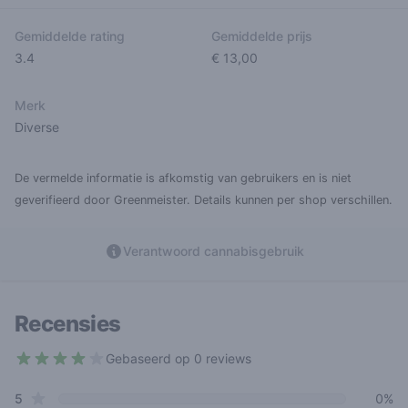
Gemiddelde rating
Gemiddelde prijs
3.4
€ 13,00
Merk
Diverse
De vermelde informatie is afkomstig van gebruikers en is niet
geverifieerd door Greenmeister. Details kunnen per shop verschillen.
Verantwoord cannabisgebruik
Recensies
Gebaseerd op 0 reviews
3.4 out of 5 stars
star reviews
Review data
5
0%