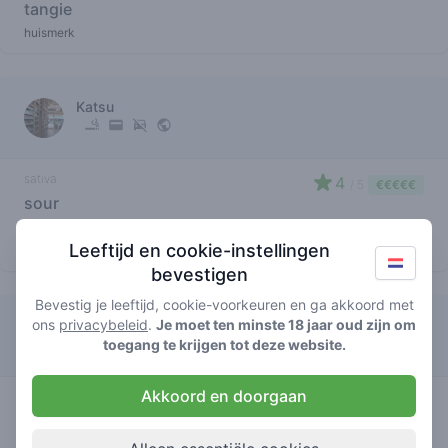
tangie
huismerk
Katsu
sativa
4
/ 5
€€€€€
sour
tangie
Leeftijd en cookie-instellingen
huismerk
bevestigen
Bevestig je leeftijd, cookie-voorkeuren en ga akkoord met
ons
privacybeleid
.
Je moet ten minste 18 jaar oud zijn om
Betty Boop
toegang te krijgen tot deze website.
Akkoord en doorgaan
sativa
5
/ 5
€€€€€
sour
tangie