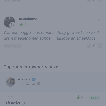
0
report review
captainevo
26-12-2023
1
🚀
/ 5
Wat een bagger ben er vanmiddag geweest heb 2x 1
gram meegenomen zonde..., ruikloos en smaakloos
0
report review
Top rated strawberry haze
Andorra
sativa
0
/ 5
€€€€
strawberry