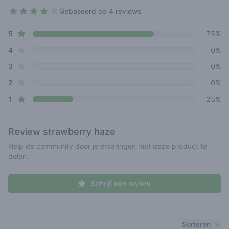
Gebaseerd op 4 reviews
4 out of 5 stars
star reviews
Review data
5
75%
star reviews
4
0%
star reviews
3
0%
star reviews
2
0%
star reviews
1
25%
Review
strawberry haze
Help de community door je ervaringen met deze product te
delen.
Schrijf een review
Recent reviews
Sorteren