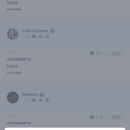
haze
huismerk
Café Cremers
sativa
4.5
/ 5
€€€€
strawberry
haze
huismerk
Relaxed
sativa
3.9
/ 5
€€€€
strawberry
haze