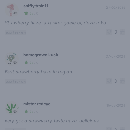
spiffy train11
27-02-2026
5
🌱
/ 5
Strawberry haze is kanker goeie bij deze toko
0
report review
homegrown kush
07-07-2024
5
🍃
/ 5
Best strawberry haze in region.
0
report review
mister redeye
15-05-2024
5
🍃
/ 5
very good strawverry taste haze, delicious