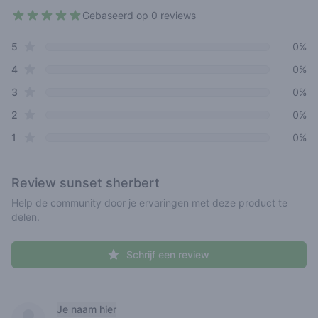
Gebaseerd op 0 reviews
4.2 out of 5 stars
star reviews
Review data
5
0%
star reviews
4
0%
star reviews
3
0%
star reviews
2
0%
star reviews
1
0%
Review
sunset sherbert
Help de community door je ervaringen met deze product te
delen.
Schrijf een review
Recent reviews
Je naam hier