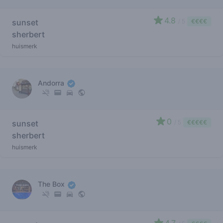
4.8
sunset
/ 5
€€€€
sherbert
huismerk
Andorra
0
sunset
/ 5
€€€€€
sherbert
huismerk
The Box
4.7