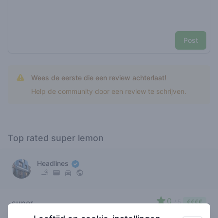
Post
Wees de eerste die een review achterlaat!
Help de community door een review te schrijven.
Top rated super lemon
Headlines
0
super
/ 5
€€€€
lemon