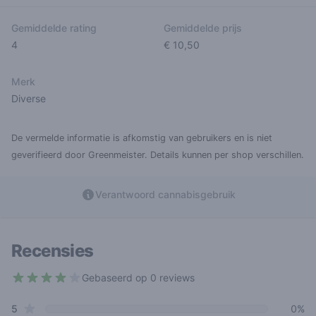
Gemiddelde rating
Gemiddelde prijs
4
€ 10,50
Merk
Diverse
De vermelde informatie is afkomstig van gebruikers en is niet
geverifieerd door Greenmeister. Details kunnen per shop verschillen.
Verantwoord cannabisgebruik
Recensies
Gebaseerd op 0 reviews
4 out of 5 stars
star reviews
Review data
5
0%