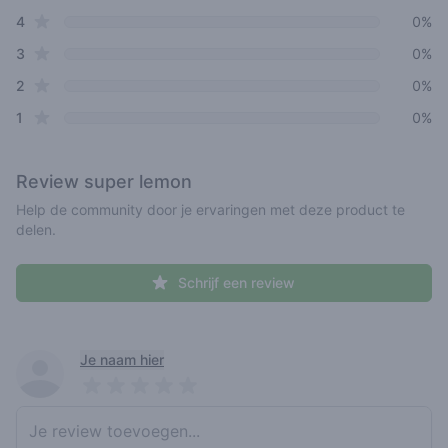
star reviews
4
0%
star reviews
3
0%
star reviews
2
0%
star reviews
1
0%
Review
super lemon
Help de community door je ervaringen met deze product te
delen.
Schrijf een review
Recent reviews
Je naam hier
Pick a rating
Write review