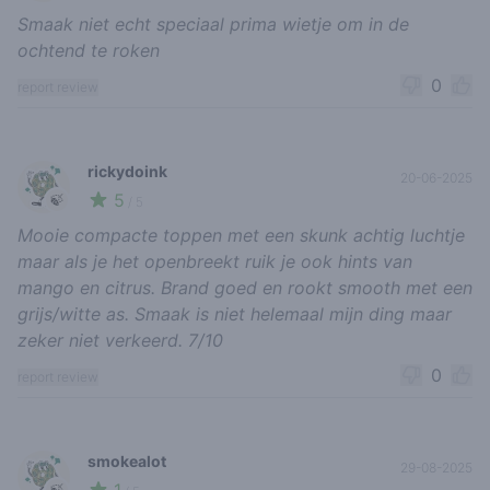
Smaak niet echt speciaal prima wietje om in de
ochtend te roken
0
report review
rickydoink
20-06-2025
5
🍃
/ 5
Mooie compacte toppen met een skunk achtig luchtje
maar als je het openbreekt ruik je ook hints van
mango en citrus. Brand goed en rookt smooth met een
grijs/witte as. Smaak is niet helemaal mijn ding maar
zeker niet verkeerd. 7/10
0
report review
smokealot
29-08-2025
🍃