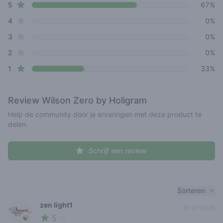
star reviews
Review data
5
67%
star reviews
4
0%
star reviews
3
0%
star reviews
2
0%
star reviews
1
33%
Review
Wilson Zero by Holigram
Help de community door je ervaringen met deze product te
delen.
Schrijf een review
Recent reviews
Sorteren
zen light1
10-07-2025
5
🍃
/ 5