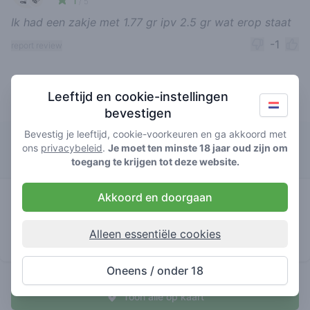
1
/ 5
Ik had een zakje met 1.77 gr ipv 2.5 gr wat erop staat
-1
report review
Leeftijd en cookie-instellingen
Top rated Wilson Zero by Holigram
bevestigen
Bevestig je leeftijd, cookie-voorkeuren en ga akkoord met
Chillie Kiki
ons
privacybeleid
.
Je moet ten minste 18 jaar oud zijn om
toegang te krijgen tot deze website.
5
Akkoord en doorgaan
wilson
/ 5
€€€€
zero by
holigram
Alleen essentiële cookies
huismerk
Oneens / onder 18
Toon alle op kaart