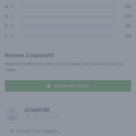
star reviews
4
0%
star reviews
3
0%
star reviews
2
0%
star reviews
1
0%
Review
Zoapscotti
Help de community door je ervaringen met deze product te
delen.
Schrijf een review
Recent reviews
Je naam hier
Pick a rating
Write review