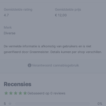
Gemiddelde rating
Gemiddelde prijs
4.7
€ 12,00
Merk
Diverse
De vermelde informatie is afkomstig van gebruikers en is niet
geverifieerd door Greenmeister. Details kunnen per shop verschillen.
Verantwoord cannabisgebruik
Recensies
Gebaseerd op 0 reviews
4.7 out of 5 stars
star reviews
Review data
5
0%