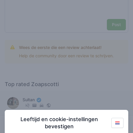
Post
Wees de eerste die een review achterlaat!
Help de community door een review te schrijven.
Top rated Zoapscotti
Sultan
Leeftijd en cookie-instellingen
0
zoapscotti
/ 5
€€€€
bevestigen
huismerk