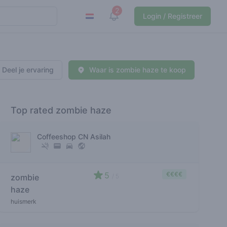
2
View notifications
Login / Registreer
Deel je ervaring
Waar is zombie haze te koop
Top rated zombie haze
Coffeeshop CN Asilah
5
€€€€
zombie
/ 5
haze
huismerk