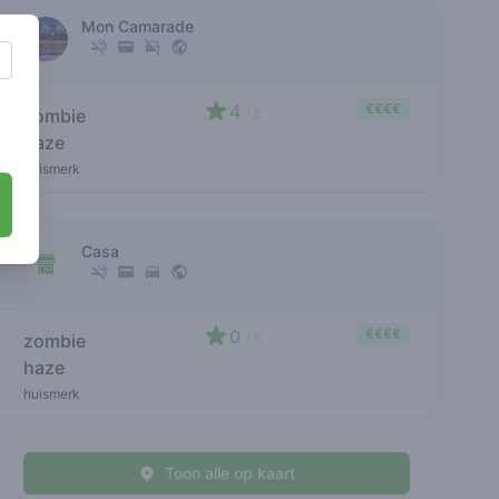
Mon Camarade
4
€€€€
zombie
/ 5
haze
huismerk
Casa
0
€€€€
zombie
/ 5
haze
huismerk
Toon alle op kaart