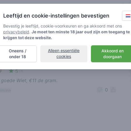
t geverifieerd door Greenmeister. Details kunnen per shop
Leeftijd en cookie-instellingen bevestigen
Bevestig je leeftijd, cookie-voorkeuren en ga akkoord met ons
privacybeleid
.
Je moet ten minste 18 jaar oud zijn om toegang te
d cannabisgebruik
krijgen tot deze website.
Alleen essentiële
Oneens /
Akkoord en
nt reviews
Sorteren
cookies
onder 18
doorgaan
masky
03-10-2025
5
🍃
/ 5
 goede Wiet, €11 de gram.
0
 review