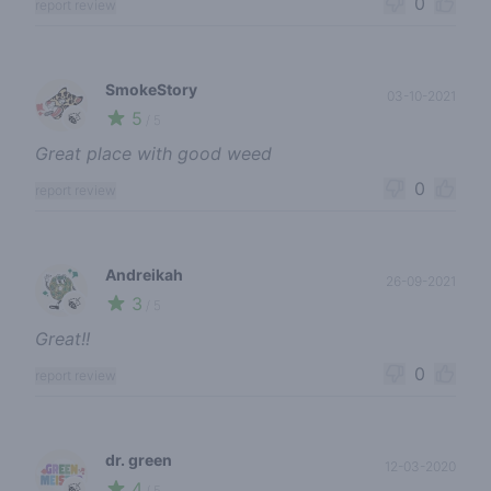
0
report review
SmokeStory
03-10-2021
5
🍃
/ 5
Great place with good weed
0
report review
Andreikah
26-09-2021
3
🍃
/ 5
Great!!
0
report review
dr. green
12-03-2020
4
🍃
/ 5