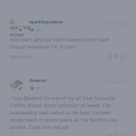
sparkling stoner
26-10-2022
4
🍃
/ 5
nice hash, grumpy staff! always come back
though whenever I'm in town
0
report review
Gowron
17-05-2022
4
🍃
/ 5
I love Bluebird its one of my all time favourite
Coffee Shops. Good selection of weed. The
outstanding hash select is the best. Its been
modernised in recent years so the facilities are
decent. Cash only though.