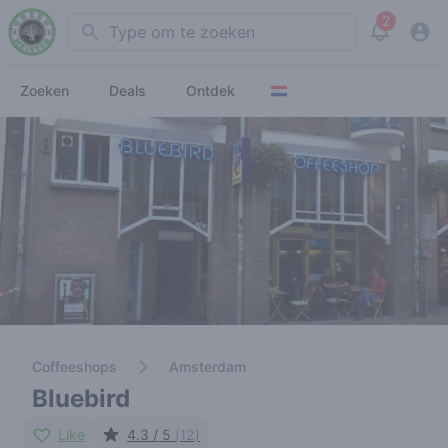
2
Search
View noti
Zoeken
Deals
Ontdek
Coffeeshops
Amsterdam
Bluebird
Like
4.3 / 5
(12)