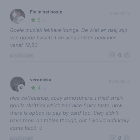
Flo in het bosje
15-09-2023
5
🌱
/ 5
Goeie muziek lekkere lounge. De wiet en hasj zijn
van goede kwaliteit en alles prijzen beginnen
vanaf 12,50
0
report review
veronicka
28-02-2023
4
🍃
/ 5
nice coffeeshop, cozy atmosphere. I tried strain
gorilla skrittles which had nice fruity taste. now
there is option to pay by card too. they didn't
have tools on tables though, but I would definitely
come back ☺️
0
report review