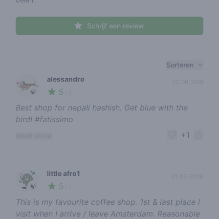
Schrijf een review
Recent reviews
Sorteren
alessandro
02-08-2019
5
🍃
/ 5
Best shop for nepali hashish. Get blue with the
bird! #fatissimo
+1
report review
little afro1
01-03-2026
5
🍃
/ 5
This is my favourite coffee shop. 1st & last place I
visit when I arrive / leave Amsterdam. Reasonable