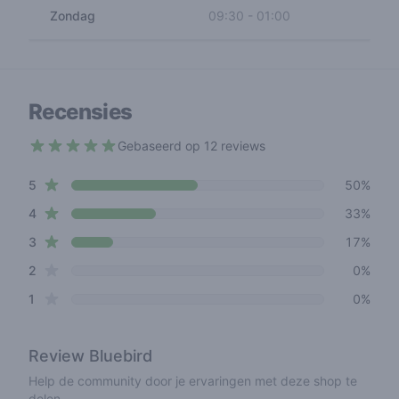
Zondag
09:30
-
01:00
Recensies
Gebaseerd op 12 reviews
4.3 out of 5 stars
star reviews
Review data
5
50%
star reviews
4
33%
star reviews
3
17%
star reviews
2
0%
star reviews
1
0%
Review
Bluebird
Help de community door je ervaringen met deze shop te
delen.