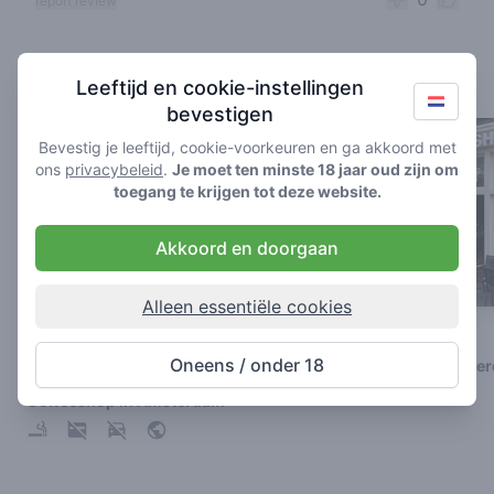
report review
Coffeeshops in de buurt
Leeftijd en cookie-instellingen
bevestigen
Bevestig je leeftijd, cookie-voorkeuren en ga akkoord met
ons
privacybeleid
.
Je moet ten minste 18 jaar oud zijn om
toegang te krijgen tot deze website.
Akkoord en doorgaan
Alleen essentiële cookies
Green Place
The Plug 3
Oneens / onder 18
Coffeeshop in Amste
3.4
/ 5
Coffeeshop in Amsterdam