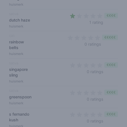
huismerk
sativa
€€€€
dutch haze
1 out of 5 st
1 rating
huismerk
cali
€€€€€
rainbow
0 out of 5 sta
0 ratings
belts
huismerk
sativa
€€€€
singapore
0 out of 5 s
0 ratings
sling
huismerk
sativa
€€€€
greenspoon
0 out of 5 s
0 ratings
huismerk
s fernando
€€€€
kush
0 out of 5 s
0 ratings
huismerk