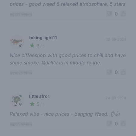
prices - good weed & relaxed atmosphere. 5 stars
0
report review
toking light11
03-09-2024
3
🍃
/ 5
Nice ciffeeshop with good prices to chill and have
some smoke. Quality is in middle range.
0
report review
little afro1
24-08-2024
5
🍃
/ 5
Relaxed vibe - nice prices - banging Weed. 👌👍
0
report review