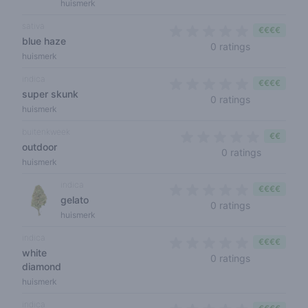
huismerk
sativa
€€€€
blue haze
0 out of 5 s
0 ratings
huismerk
indica
€€€€
super skunk
0 out of 5 s
0 ratings
huismerk
buitenkweek
€€
outdoor
0 out of 5
0 ratings
huismerk
indica
€€€€
gelato
0 out of 5 s
0 ratings
huismerk
indica
€€€€
white
0 out of 5 s
0 ratings
diamond
huismerk
indica