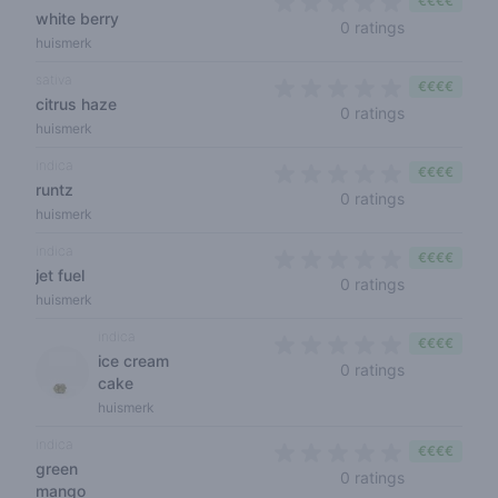
€€€€
white berry
0 out of 5 s
0 ratings
huismerk
sativa
€€€€
citrus haze
0 out of 5 s
0 ratings
huismerk
indica
€€€€
runtz
0 out of 5 s
0 ratings
huismerk
indica
€€€€
jet fuel
0 out of 5 s
0 ratings
huismerk
indica
€€€€
ice cream
0 out of 5 s
0 ratings
cake
huismerk
indica
€€€€
green
0 out of 5 s
0 ratings
mango