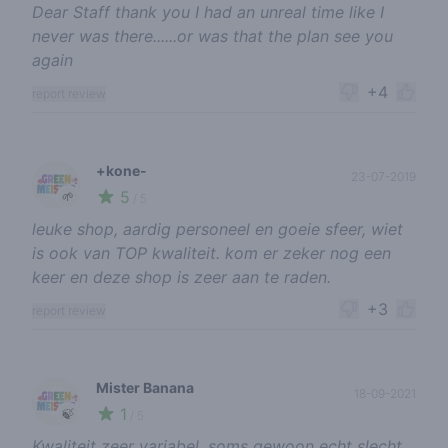
Dear Staff thank you I had an unreal time like I
never was there......or was that the plan see you
again
+4
report review
+kone-
23-07-2019
5
🌱
/ 5
leuke shop, aardig personeel en goeie sfeer, wiet
is ook van TOP kwaliteit. kom er zeker nog een
keer en deze shop is zeer aan te raden.
+3
report review
Mister Banana
18-09-2021
1
🍃
/ 5
Kwaliteit zeer variabel, soms gewoon echt slecht.