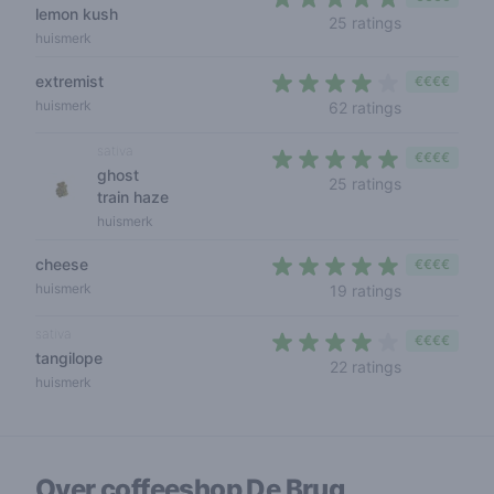
lemon kush
4,2 out of 5 
25 ratings
huismerk
extremist
€€€€
3,8 out of 5
huismerk
62 ratings
sativa
€€€€
ghost
4,2 out of 5 
25 ratings
train haze
huismerk
cheese
€€€€
4,2 out of 5 
huismerk
19 ratings
sativa
€€€€
tangilope
3,8 out of 5
22 ratings
huismerk
Over coffeeshop
De Brug