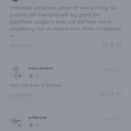
Vriendelijk personeel, alleen de wiet is matig. De
specials zijn overigens wel erg goed! Die
specifieke categorie kost ook niet heel veel in
vergelijking met de andere wiet. Prima coffeeshop
👀
0
report review
hans anders
04-04-2018
5
🍃
/ 5
Niks mis mee, 5 sterren.
+7
report review
loftbrook
28-06-2019
5
🍃
/ 5