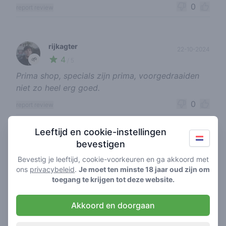
0
report review
rijkagter
22-10-2024
4
🌱
/ 5
Prima shop, specials zijn prima, voorgedraaiden
niet zo heel erg goed.
0
report review
Leeftijd en cookie-instellingen
bevestigen
throat goat jesus
02-10-2024
5
🍃
/ 5
Bevestig je leeftijd, cookie-voorkeuren en ga akkoord met
ons
privacybeleid
.
Je moet ten minste 18 jaar oud zijn om
goat
toegang te krijgen tot deze website.
0
report review
Akkoord en doorgaan