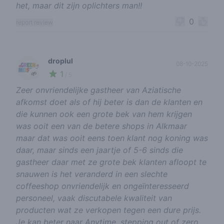
het, maar dit zijn oplichters man!!
0
report review
droplul
08-10-2025
1
🌱
/ 5
Zeer onvriendelijke gastheer van Aziatische
afkomst doet als of hij beter is dan de klanten en
die kunnen ook een grote bek van hem krijgen
was ooit een van de betere shops in Alkmaar
maar dat was ooit eens toen klant nog koning was
daar, maar sinds een jaartje of 5-6 sinds die
gastheer daar met ze grote bek klanten afloopt te
snauwen is het veranderd in een slechte
coffeeshop onvriendelijk en ongeïnteresseerd
personeel, vaak discutabele kwaliteit van
producten wat ze verkopen tegen een dure prijs.
Je kan beter naar Anytime, stepping out of zero