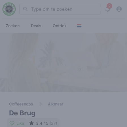
2
Search
View noti
Zoeken
Deals
Ontdek
Coffeeshops
Alkmaar
De Brug
Like
3.4 / 5
(27)