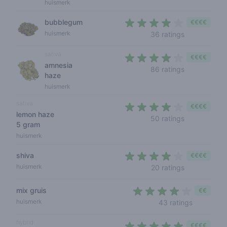
huismerk
bubblegum
€€€€
4 out of 5 s
huismerk
36 ratings
sativa
€€€€
amnesia
3,8 out of 5
86 ratings
haze
huismerk
sativa
€€€€
lemon haze
3,9 out of 5
50 ratings
5 gram
huismerk
shiva
€€€€
3,8 out of 5
huismerk
20 ratings
mix gruis
€€
3,7 out of
huismerk
43 ratings
hybrid
€€€€