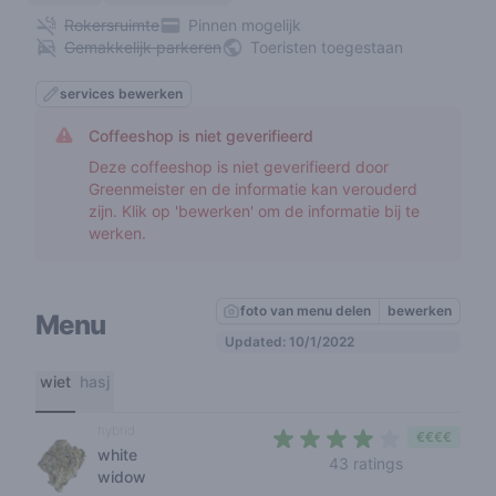
Rokersruimte
Pinnen mogelijk
Gemakkelijk parkeren
Toeristen toegestaan
services bewerken
Coffeeshop is niet geverifieerd
Deze coffeeshop is niet geverifieerd door
Greenmeister en de informatie kan verouderd
zijn. Klik op 'bewerken' om de informatie bij te
werken.
foto van menu delen
bewerken
Menu
Updated: 10/1/2022
wiet
hasj
hybrid
€€€€
white
3,7 out of 5 
43 ratings
widow