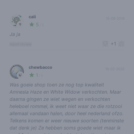
cali
15-06-2019
5
🥦
/ 5
Ja ja
+1
report review
chewbacco
18-02-2026
1
🍃
/ 5
Was goeie shop toen ze nog top kwaliteit
Amnesia Haze en White Widow verkochten. Maar
daarna gingen ze wiet wegen en verkochten
heleboel rommel, ik weet niet waar ze die rotzooi
allemaal vandaan halen, door heel nederland ofzo.
Telkens komen er weer nieuwe soorten (tenminste
dat denk je) Ze hebben soms goede wiet maar ik