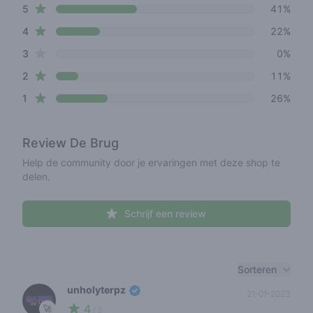
star reviews
Review data
5
41%
star reviews
4
22%
star reviews
3
0%
star reviews
2
11%
star reviews
1
26%
Review
De Brug
Help de community door je ervaringen met deze shop te
delen.
Schrijf een review
Recent reviews
Sorteren
unholyterpz
21-01-2023
4
🚀
/ 5