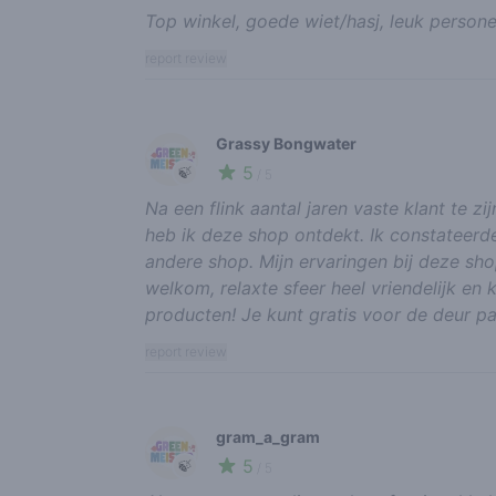
Top winkel, goede wiet/hasj, leuk person
report review
Grassy Bongwater
5
🍃
/ 5
Na een flink aantal jaren vaste klant te 
heb ik deze shop ontdekt. Ik constateerde
andere shop. Mijn ervaringen bij deze sho
welkom, relaxte sfeer heel vriendelijk en
producten! Je kunt gratis voor de deur p
report review
gram_a_gram
5
🍃
/ 5