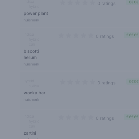
indica
€€€€
0 ratings
hybrid
0 out of 5 stars
power plant
huismerk
indica
€€€€€
0 ratings
hybrid
0 out of 5 stars
cali
biscotti
helium
huismerk
hybrid
€€€€
0 ratings
sativa
0 out of 5 stars
wonka bar
huismerk
indica
€€€€€
0 ratings
hybrid
0 out of 5 stars
cali
zartini