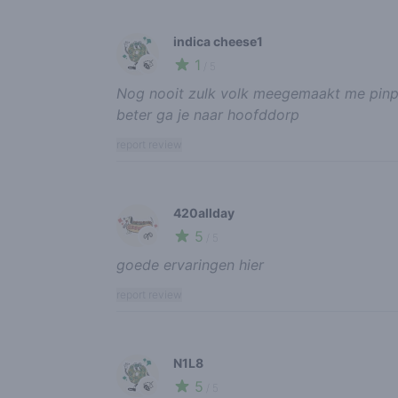
indica cheese1
1
🍃
/ 5
Nog nooit zulk volk meegemaakt me pinpa
beter ga je naar hoofddorp
report review
420allday
5
🌱
/ 5
goede ervaringen hier
report review
N1L8
5
🍃
/ 5