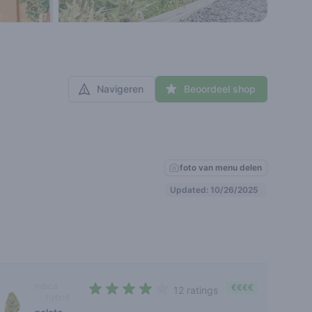
Navigeren
Beoordeel shop
foto van menu delen
Updated: 10/26/2025
indica
€€€€
12 ratings
hybrid
3,5 out of 5 stars