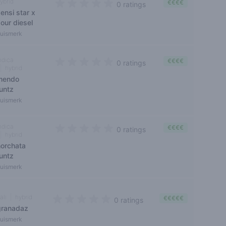
ybrid
€€€€
0 ratings
ensi star x
0 out of 5 stars
our diesel
uismerk
ndica
€€€€
0 ratings
hybrid
0 out of 5 stars
mendo
runtz
uismerk
ndica
€€€€
0 ratings
hybrid
0 out of 5 stars
horchata
runtz
uismerk
ali
hybrid
€€€€€
0 ratings
granadaz
0 out of 5 stars
uismerk