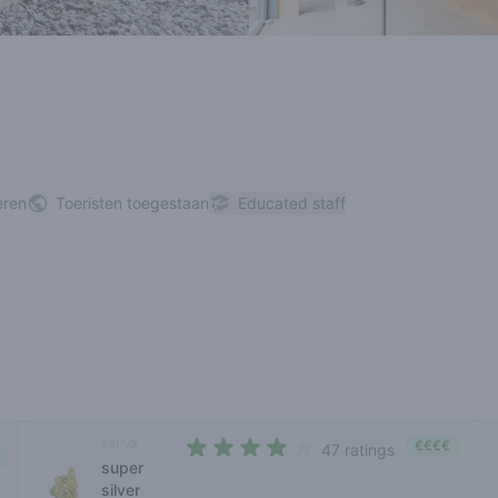
eren
Toeristen toegestaan
Educated staff
sativa
€€€€
47 ratings
super
3,8 out of 5 stars
silver