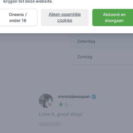
krijgen tot deze website.
Donderdag
Alleen essentiële
Oneens /
Akkoord en
cookies
onder 18
doorgaan
Vrijdag
Zaterdag
Zondag
Recent reviews
onnickjessayan
5
🚀
/ 5
Love it, good shop!
report review