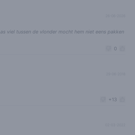
26-06-2026
s viel tussen de vlonder mocht hem niet eens pakken
0
29-06-2018
+13
02-03-2022