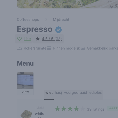
Coffeeshops
Mijdrecht
Espresso
Like
4.5 / 5
(33)
Rokersruimte
Pinnen mogelijk
Gemakkelijk park
Menu
view
wiet
hasj
voorgedraaid
edibles
hybrid
€€€€
39 ratings
white
3,5 out of 5 stars