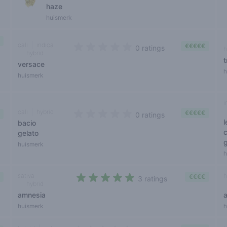
haze
huismerk
cali
indica
€€€€€
0 ratings
h
hybrid
0 out of 5 stars
t
versace
h
huismerk
i
cali
hybrid
€€€€€
0 ratings
bacio
0 out of 5 stars
gelato
huismerk
h
sativa
h
€€€€
3 ratings
hybrid
4,7 out of 5 stars
amnesia
huismerk
h