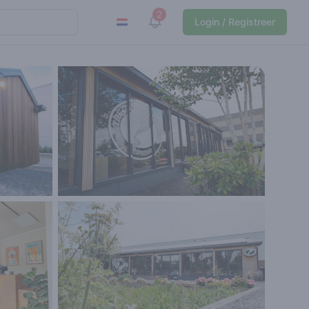
2
View notifications
Login / Registreer