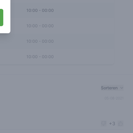
10:00
-
00:00
10:00
-
00:00
10:00
-
00:00
10:00
-
00:00
Sorteren
05-08-2021
+3