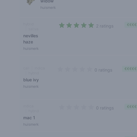
widow
huismerk
hybrid
€€€€
2 ratings
sativa
4,5 out of 5 stars
nevilles
haze
huismerk
cali
indica
€€€€€
0 ratings
hybrid
0 out of 5 stars
blue ivy
huismerk
indica
€€€€
0 ratings
hybrid
0 out of 5 stars
mac 1
huismerk