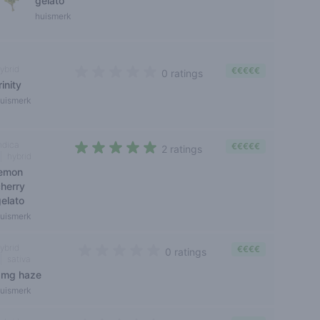
gelato
huismerk
ybrid
€€€€€
0 ratings
rinity
0 out of 5 stars
uismerk
ndica
€€€€€
2 ratings
hybrid
4,5 out of 5 stars
lemon
cherry
gelato
uismerk
ybrid
€€€€
0 ratings
sativa
0 out of 5 stars
amg haze
uismerk