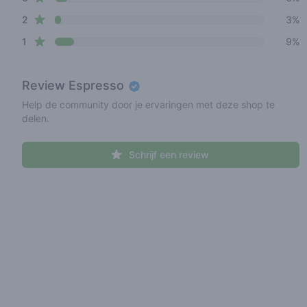
star reviews
2
3%
star reviews
1
9%
Review
Espresso
Help de community door je ervaringen met deze shop te
delen.
Schrijf een review