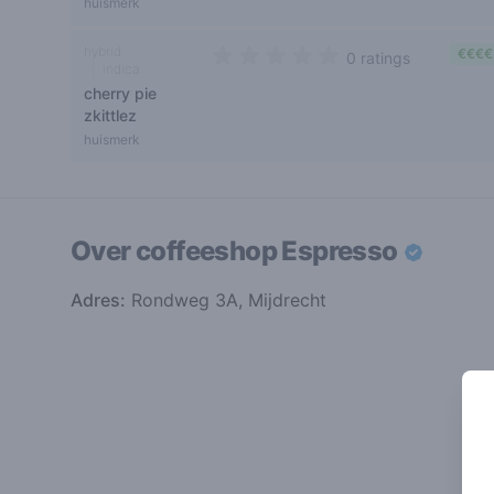
huismerk
hybrid
€€€€
0 ratings
indica
0 out of 5 stars
cherry pie
zkittlez
huismerk
Over coffeeshop
Espresso
Adres:
Rondweg 3A, Mijdrecht