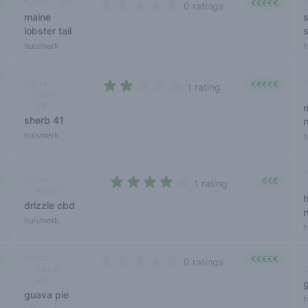
hybrid
cali
h
€€€€€
0 ratings
maine
s
0 out of 5 stars
lobster tail
s
huismerk
h
i
indica
€€€€€
1 rating
hybrid
2 out of 5 stars
cali
sherb 41
huismerk
h
i
indica
€€€
1 rating
hybrid
4 out of 5 stars
drizzle cbd
huismerk
h
indica
€€€€€
0 ratings
hybrid
c
0 out of 5 stars
cali
guava pie
h