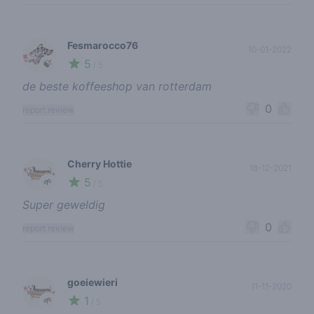
Fesmarocco76
10-01-2022
5
🍃
/ 5
de beste koffeeshop van rotterdam
0
report review
Cherry Hottie
18-12-2021
5
🌱
/ 5
Super geweldig
0
report review
goeiewieri
11-11-2020
1
🌱
/ 5