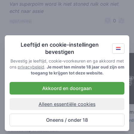
Van superpolm word ik niet stoned ruik ook niet
echt naar assie
0
report review
Coffeeshops in de buurt
Leeftijd en cookie-instellingen
bevestigen
Bevestig je leeftijd, cookie-voorkeuren en ga akkoord met
ons
privacybeleid
.
Je moet ten minste 18 jaar oud zijn om
toegang te krijgen tot deze website.
Akkoord en doorgaan
Alleen essentiële cookies
New York
The Plug Rotterda
Oneens / onder 18
Coffeeshop in Rotter
4.7
/ 5
Coffeeshop in Rotterdam