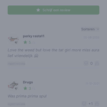
Schrijf een review
Recent reviews
Sorteren
perky rasta11
03-08-2026
5
🍃
/ 5
Love the weed but love the tat girl more miss aura
lief vriendelijk 🤗
0
report review
Drugs
11-10-2021
3
🍃
/ 5
Was prima prima spul
+1
report review