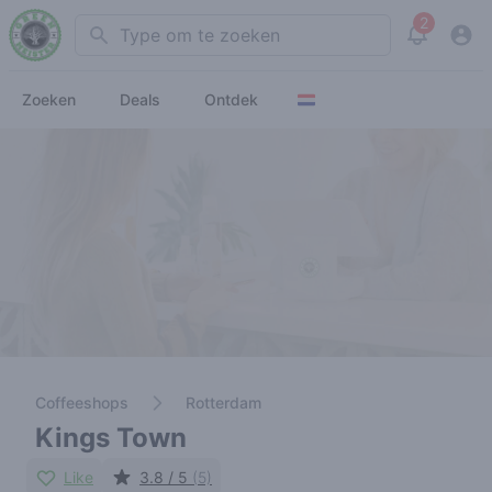
2
Search
View noti
Zoeken
Deals
Ontdek
Coffeeshops
Rotterdam
Kings Town
Like
3.8 / 5
(5)