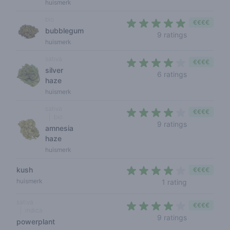
huismerk
bio
€€€€
bubblegum
4,2 out of 5 
9 ratings
huismerk
sativa
€€€€
silver
3,8 out of 5
6 ratings
haze
huismerk
sativa
€€€€
bio
3,8 out of 5
9 ratings
amnesia
haze
huismerk
kush
€€€€
4 out of 5 s
huismerk
1 rating
sativa
€€€€
indica
3,7 out of 5 
9 ratings
powerplant