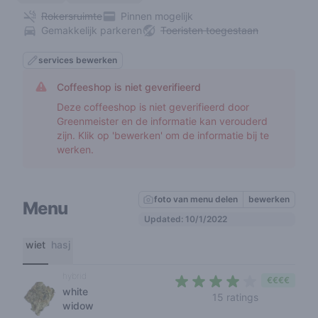
Rokersruimte
Pinnen mogelijk
Gemakkelijk parkeren
Toeristen toegestaan
services bewerken
Coffeeshop is niet geverifieerd
Deze coffeeshop is niet geverifieerd door
Greenmeister en de informatie kan verouderd
zijn. Klik op 'bewerken' om de informatie bij te
werken.
foto van menu delen
bewerken
Menu
Updated: 10/1/2022
wiet
hasj
hybrid
€€€€
white
3,9 out of 5
15 ratings
widow