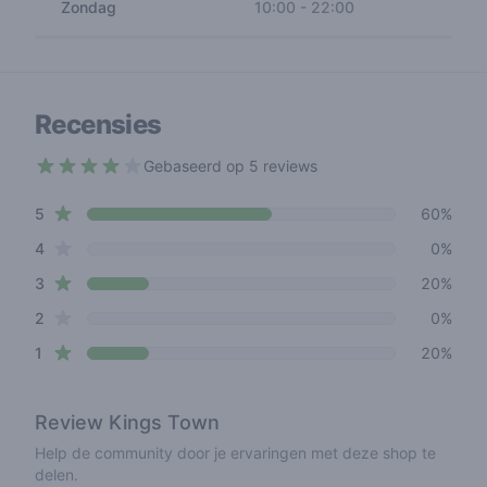
Zondag
10:00
-
22:00
Recensies
Gebaseerd op 5 reviews
3.8 out of 5 stars
star reviews
Review data
5
60%
star reviews
4
0%
star reviews
3
20%
star reviews
2
0%
star reviews
1
20%
Review
Kings Town
Help de community door je ervaringen met deze shop te
delen.