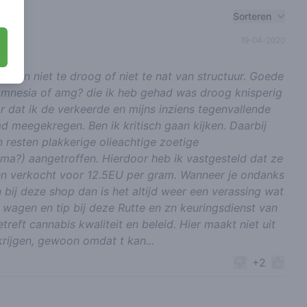
Sorteren
19-04-2020
ht en niet te droog of niet te nat van structuur. Goede
mnesia of amg? die ik heb gehad was droog knisperig
 dat ik de verkeerde en mijns inziens tegenvallende
 meegekregen. Ben ik kritisch gaan kijken. Daarbij
 resten plakkerige olieachtige zoetige
ma?) aangetroffen. Hierdoor heb ik vastgesteld dat ze
n verkocht voor 12.5EU per gram. Wanneer je ondanks
 bij deze shop dan is het altijd weer een verassing wat
r wagen en tip bij deze Rutte en zn keuringsdienst van
reft cannabis kwaliteit en beleid. Hier maakt niet uit
rijgen, gewoon omdat t kan...
+2