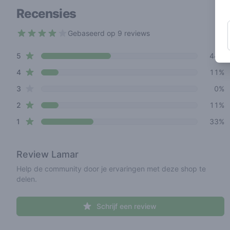
Recensies
Gebaseerd op 9 reviews
3.1 out of 5 stars
star reviews
Review data
5
44%
star reviews
4
11%
star reviews
3
0%
star reviews
2
11%
star reviews
1
33%
Review
Lamar
Help de community door je ervaringen met deze shop te
delen.
Schrijf een review