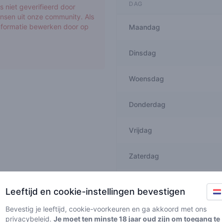
DAG
 niet geverifieerd door
nsen uit onze community. Als
informatie bewerken door op
Maandag
Dinsdag
Woensdag
Donderdag
Vrijdag
Zaterdag
Zondag
Leeftijd en cookie-instellingen bevestigen
Bevestig je leeftijd, cookie-voorkeuren en ga akkoord met ons
privacybeleid
.
Je moet ten minste 18 jaar oud zijn om toegang te