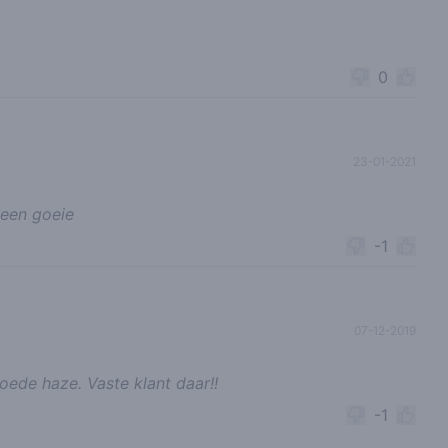
0
23-01-2021
 een goeie
-1
07-12-2019
oede haze. Vaste klant daar!!
-1