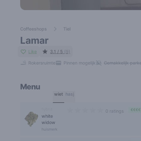
Coffeeshops
Tiel
Lamar
Like
3.1 / 5
(9)
Rokersruimte
Pinnen mogelijk
Gemakkelijk park
Menu
wiet
hasj
hybrid
€€€€
0 ratings
white
0 out of 5 stars
widow
huismerk