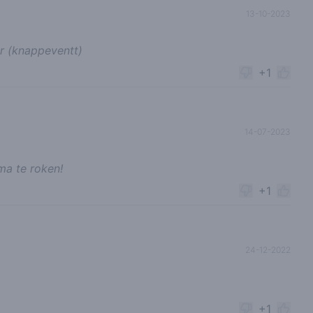
13-10-2023
r (knappeventt)
+1
14-07-2023
ma te roken!
+1
24-12-2022
+1