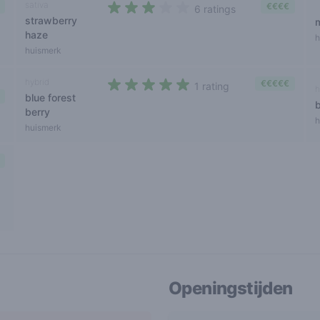
sativa
€€€€
6 ratings
strawberry
2,5 out of 5 stars
haze
h
huismerk
hybrid
€€€€€
1 rating
h
blue forest
5 out of 5 stars
berry
h
huismerk
Openingstijden