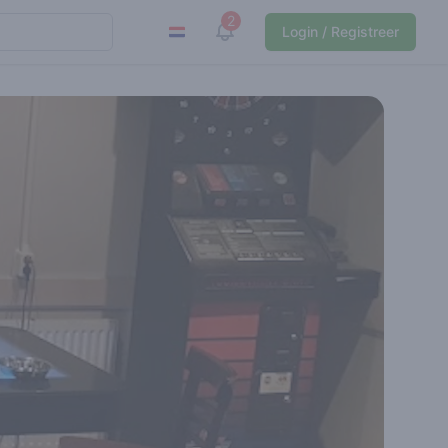
2
View notifications
Login / Registreer