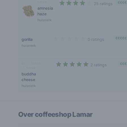
sativa
€€€€
25 ratings
amnesia
3,7 out of 5 stars
haze
huismerk
€€€€€
gorilla
0 ratings
0 out of 5 stars
huismerk
bio
indica
€€€
2 ratings
sativa
5 out of 5 stars
buddha
cheese
huismerk
Over coffeeshop
Lamar