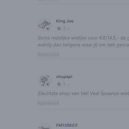
King Joe
1
🍃
/ 5
Soms redelijke wietjes voor €8/14.5,- de 
weinig dan hetgene waar jij om heb gevraa
report review
chupapi
1
🍃
/ 5
Slechtste shop van tiel! Veel Spaanse wiet
report review
FM13SKEX