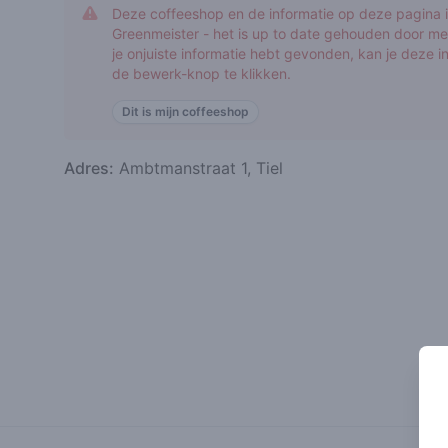
Deze coffeeshop en de informatie op deze pagina is
Greenmeister - het is up to date gehouden door me
je onjuiste informatie hebt gevonden, kan je deze 
de bewerk-knop te klikken.
Dit is mijn coffeeshop
Adres:
Ambtmanstraat 1, Tiel