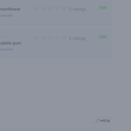
€€€
moonflower
0 ratings
0 out of 5 stars
uismerk
ybrid
€€€
0 ratings
bubble gum
0 out of 5 stars
uismerk
wijzig