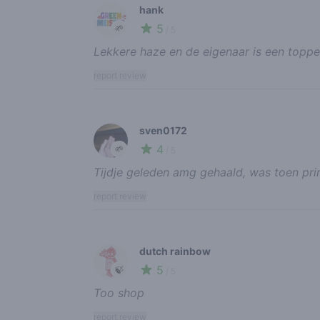
hank
5
🌱
/ 5
Lekkere haze en de eigenaar is een toppe
report review
sven0172
4
🌱
/ 5
Tijdje geleden amg gehaald, was toen pri
report review
dutch rainbow
5
🍃
/ 5
Too shop
report review