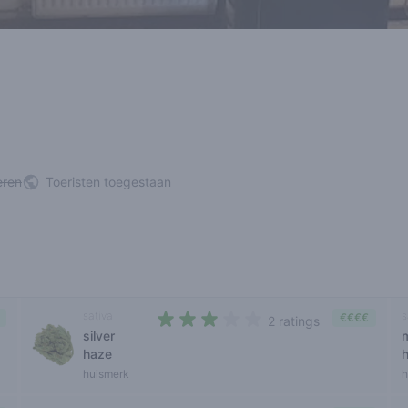
eren
Toeristen toegestaan
sativa
s
€€€€
2 ratings
silver
2,5 out of 5 stars
haze
huismerk
h