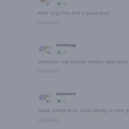
5
🌱
/ 5
After long time find a good shop
report review
smokingg
2
🚀
/ 5
Verkopen veel Slechte wietjes, heel soms
report review
arjanvans
5
🍃
/ 5
Super goede shop. Altijd aardig en zeer g
report review