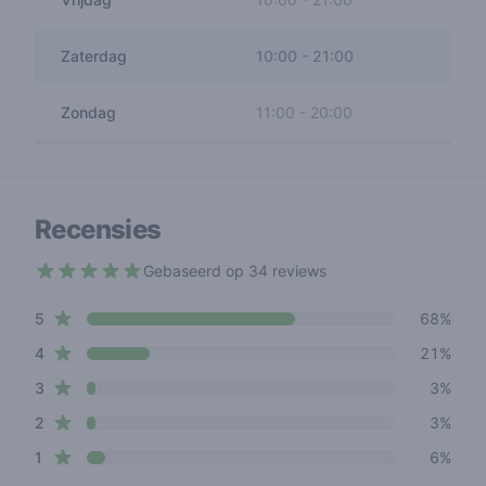
Zaterdag
10:00
-
21:00
Zondag
11:00
-
20:00
Recensies
Gebaseerd op 34 reviews
4.4 out of 5 stars
star reviews
Review data
5
68%
star reviews
4
21%
star reviews
3
3%
star reviews
2
3%
star reviews
1
6%