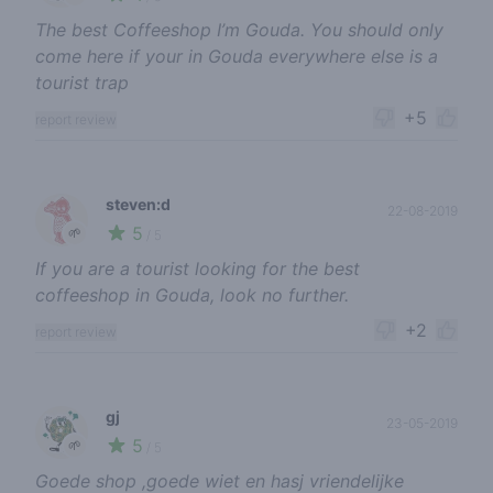
The best Coffeeshop I’m Gouda. You should only
come here if your in Gouda everywhere else is a
tourist trap
+5
report review
steven:d
22-08-2019
5
🌱
/ 5
If you are a tourist looking for the best
coffeeshop in Gouda, look no further.
+2
report review
gj
23-05-2019
5
🌱
/ 5
Goede shop ,goede wiet en hasj vriendelijke