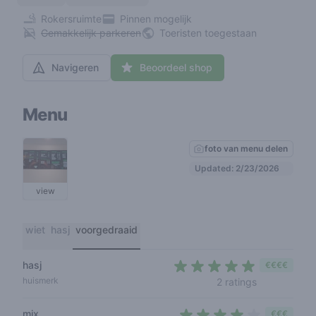
Rokersruimte
Pinnen mogelijk
Gemakkelijk parkeren
Toeristen toegestaan
Navigeren
Beoordeel shop
Menu
foto van menu delen
Updated: 2/23/2026
view
wiet
hasj
voorgedraaid
hasj
€€€€
4,5 out of 5
huismerk
2 ratings
mix
€€€