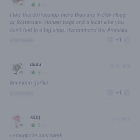
4
🌱
/ 5
I like this coffeeshop more than any in Den Haag
or Rotterdam. Honest bags and a local vibe you
can't find in a big shop. Recommend the Amnesia.
+1
report review
dudu
09-03-2019
5
🌱
/ 5
Mmmmm gorilla
+1
report review
420j
31-12-2018
5
🌱
/ 5
Lemonhaze aanrader!!