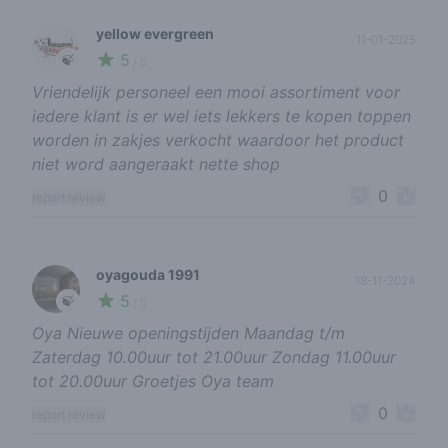
yellow evergreen
11-01-2025
5
🍃
/ 5
Vriendelijk personeel een mooi assortiment voor
iedere klant is er wel iets lekkers te kopen toppen
worden in zakjes verkocht waardoor het product
niet word aangeraakt nette shop
0
report review
oyagouda 1991
18-11-2024
5
🍃
/ 5
Oya Nieuwe openingstijden Maandag t/m
Zaterdag 10.00uur tot 21.00uur Zondag 11.00uur
tot 20.00uur Groetjes Oya team
0
report review