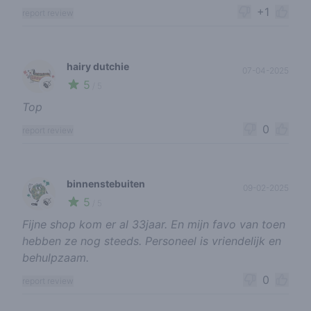
+1
report review
hairy dutchie
07-04-2025
5
🍃
/ 5
Top
0
report review
binnenstebuiten
09-02-2025
5
🍃
/ 5
Fijne shop kom er al 33jaar. En mijn favo van toen
hebben ze nog steeds. Personeel is vriendelijk en
behulpzaam.
0
report review