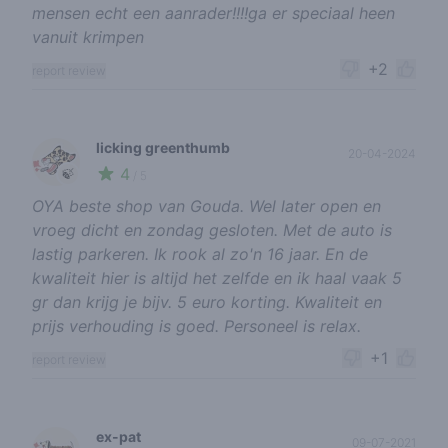
mensen echt een aanrader!!!!ga er speciaal heen
vanuit krimpen
+2
report review
licking greenthumb
20-04-2024
4
🍃
/ 5
OYA beste shop van Gouda. Wel later open en
vroeg dicht en zondag gesloten. Met de auto is
lastig parkeren. Ik rook al zo'n 16 jaar. En de
kwaliteit hier is altijd het zelfde en ik haal vaak 5
gr dan krijg je bijv. 5 euro korting. Kwaliteit en
prijs verhouding is goed. Personeel is relax.
+1
report review
ex-pat
09-07-2021