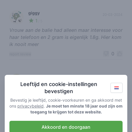
giggy
20-03-2024
1
🍃
/ 5
Vrouw aan de balie had alleen maar interesse voor
haar telefoon en 2 gram is eigenlijk 1.8g. Hier kom
ik nooit meer
0
report review
smokey2280
30-01-2024
Leeftijd en cookie-instellingen
5
🍃
/ 5
bevestigen
Goeie kwaliteit
Bevestig je leeftijd, cookie-voorkeuren en ga akkoord met
0
report review
ons
privacybeleid
.
Je moet ten minste 18 jaar oud zijn om
toegang te krijgen tot deze website.
tiltmachine
Akkoord en doorgaan
04-11-2023