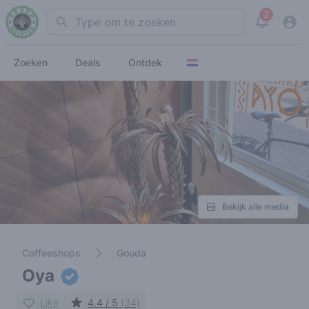
2
Search
View noti
Zoeken
Deals
Ontdek
Bekijk alle media
Coffeeshops
Gouda
Oya
Like
4.4 / 5
(34)