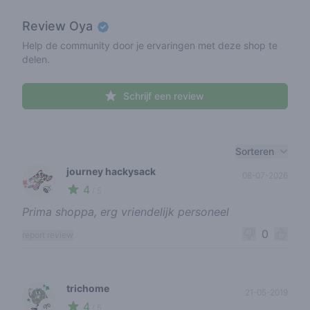
Review
Oya
Help de community door je ervaringen met deze shop te
delen.
Schrijf een review
Recent reviews
Sorteren
journey hackysack
08-07-2026
4
🍃
/ 5
Prima shoppa, erg vriendelijk personeel
0
report review
trichome
21-05-2019
4
🌱
/ 5