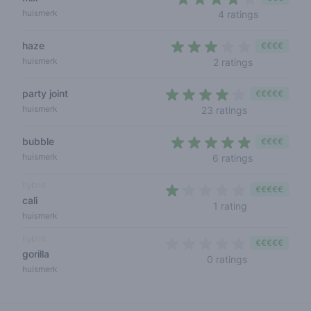
3,5 out of 
huismerk
4 ratings
haze
€€€€
3 out of 5 s
huismerk
2 ratings
party joint
€€€€€
3,7 out of 5 s
huismerk
23 ratings
bubble
€€€€
4,8 out of 5
huismerk
6 ratings
hybrid
€€€€€
cali
1 out of 5 sta
1 rating
huismerk
hybrid
€€€€€
gorilla
0 out of 5 sta
0 ratings
huismerk