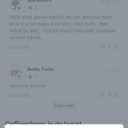
dub doctors
19-06-2019
5
🍃
/ 5
chille shop goede kw;iteit nu ook amnesia hash,..
en ja 5 gram halen 4 betalen,, nice toch,.. een
blijvertje dus!,.. moeite waard makkelijk openbaar
vervoer bereik,
0
report review
Buddy Trump
01-11-2022
1
🥦
/ 5
slechtste service
-1
report review
Toon meer
Coffeeshops in de buurt