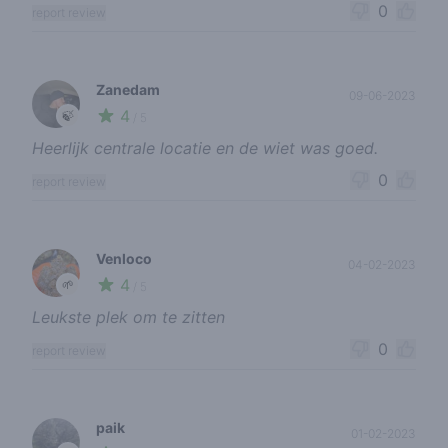
0
report review
Zanedam
09-06-2023
4
🍃
/ 5
Heerlijk centrale locatie en de wiet was goed.
0
report review
Venloco
04-02-2023
4
🌱
/ 5
Leukste plek om te zitten
0
report review
paik
01-02-2023