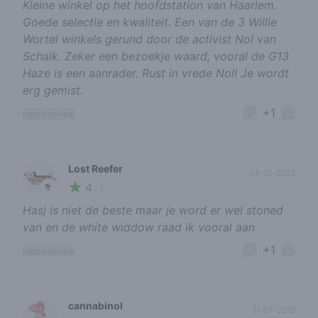
Kleine winkel op het hoofdstation van Haarlem.
Goede selectie en kwaliteit. Een van de 3 Willie
Wortel winkels gerund door de activist Nol van
Schaik. Zeker een bezoekje waard, vooral de G13
Haze is een aanrader. Rust in vrede Nol! Je wordt
erg gemist.
+1
report review
Lost Reefer
24-01-2022
4
🥦
/ 5
Hasj is niet de beste maar je word er wel stoned
van en de white widdow raad ik vooral aan
+1
report review
cannabinol
11-07-2018