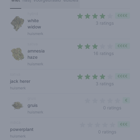
hybrid
€€€€
white
3,3 out of 5
3 ratings
widow
huismerk
sativa
€€€€
amnesia
2,8 out of 5 
16 ratings
haze
huismerk
sativa
€€€€
jack herer
3,3 out of 5
3 ratings
huismerk
gruis
€
gruis
0 out of 
0 ratings
huismerk
indica
€€€
powerplant
0 out of 5 
0 ratings
huismerk