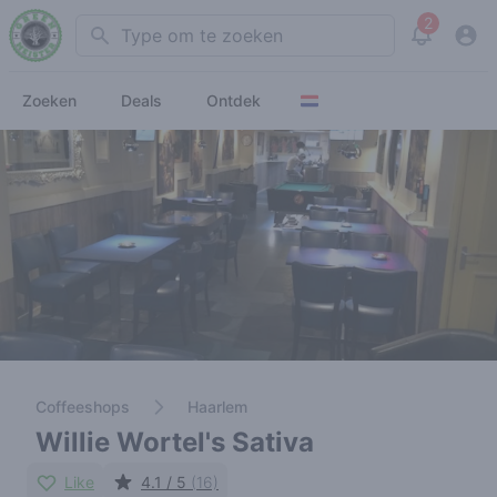
2
Search
View noti
Zoeken
Deals
Ontdek
Coffeeshops
Haarlem
Willie Wortel's Sativa
Like
4.1 / 5
(16)