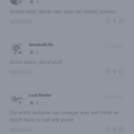
4
🍃
/ 5
Goede wiet, lekker laat open en vlakbij station.
0
report review
Smoke4Life
21-04-2022
5
🍃
/ 5
Good place, good stuff
0
report review
Lost Reefer
30-03-2022
4
🥦
/ 5
Die white widdow van vroeger was wel beter en
dutch haze is ook wel goeie
0
report review