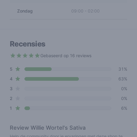
Zondag
09:00
-
02:00
Recensies
Gebaseerd op 16 reviews
4.1 out of 5 stars
star reviews
Review data
5
31%
star reviews
4
63%
star reviews
3
0%
star reviews
2
0%
star reviews
1
6%
Review
Willie Wortel's Sativa
Help de community door je ervaringen met deze shop te