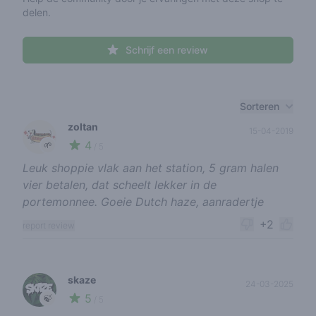
delen.
Schrijf een review
Recent reviews
Sorteren
zoltan
15-04-2019
4
🌱
/ 5
Leuk shoppie vlak aan het station, 5 gram halen
vier betalen, dat scheelt lekker in de
portemonnee. Goeie Dutch haze, aanradertje
+2
report review
skaze
24-03-2025
5
🍃
/ 5