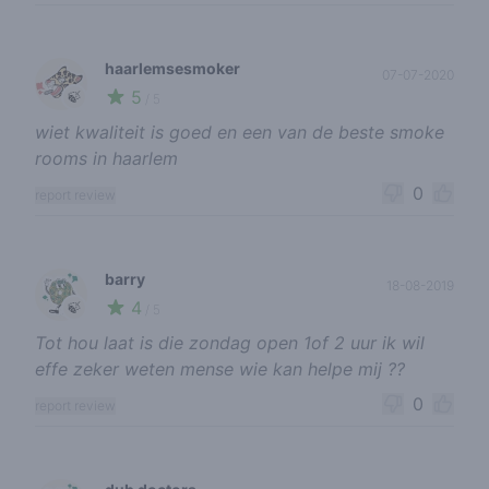
haarlemsesmoker
07-07-2020
5
🍃
/ 5
wiet kwaliteit is goed en een van de beste smoke
rooms in haarlem
0
report review
barry
18-08-2019
4
🍃
/ 5
Tot hou laat is die zondag open 1of 2 uur ik wil
effe zeker weten mense wie kan helpe mij ??
0
report review