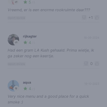
5
🌱
/ 5
Vreemd, er is een enorme rookruimte daar???
+1
report review
rijkagter
16-06-2024
4
🌱
/ 5
Had een gram LA Kush gehaald. Prima wietje, ik
ga zeker nog een keertje.
0
report review
aqua
19-10-2023
4
🥦
/ 5
Very nice menu and a good place for a quick
smoke :)