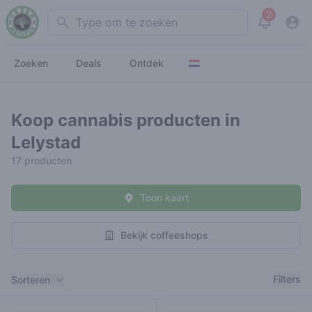
2
Search
View noti
Zoeken
Deals
Ontdek
Koop cannabis producten in
Lelystad
17 producten
Toon kaart
Bekijk coffeeshops
Filters
Filters
Sorteren
Producten