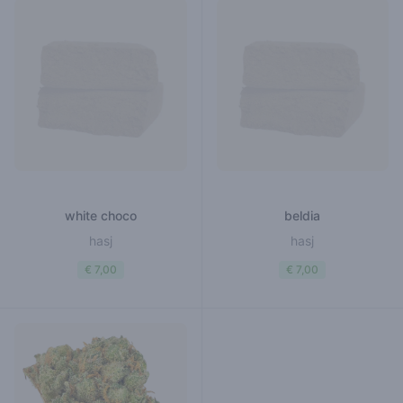
white choco
beldia
hasj
hasj
€ 7,00
€ 7,00