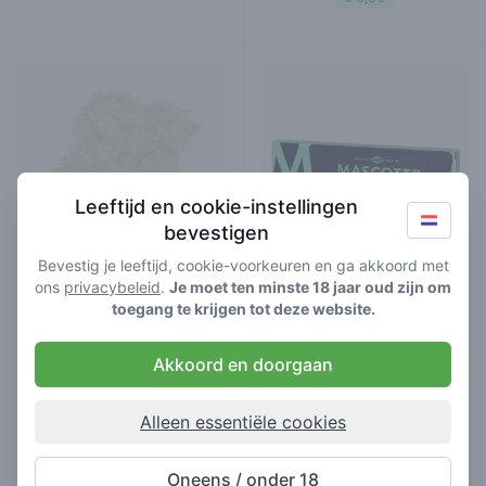
Leeftijd en cookie-instellingen
bevestigen
Bevestig je leeftijd, cookie-voorkeuren en ga akkoord met
ons
privacybeleid
.
Je moet ten minste 18 jaar oud zijn om
toegang te krijgen tot deze website.
classic haze
mascotte original slim combi
white
slim size
wiet
combi pack
magnet
Akkoord en doorgaan
supplies
€ 6,00
Alleen essentiële cookies
Mascotte
Oneens / onder 18