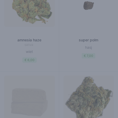
amnesia haze
super polm
sativa
hasj
wiet
€ 7,00
€ 6,00