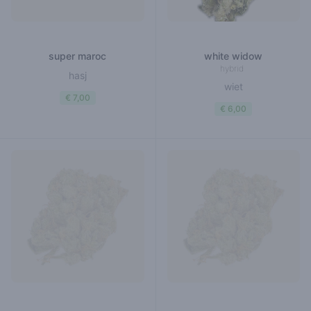
super maroc
white widow
hybrid
hasj
wiet
€ 7,00
€ 6,00