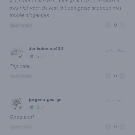
als je der al aan ruilt denk je al nee deze word m
sws niet voor de rest is t een goeie shoppen met
mooie dingentjes
0
report review
Jonkolovers420
20-06-2025
5
🍃
/ 5
Top zaak
0
report review
jorgenotgeorge
25-01-2025
5
🍃
/ 5
Good stuff
0
report review