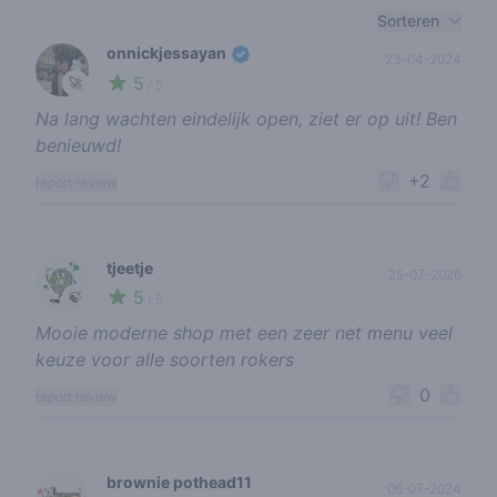
Recent reviews
Sorteren
onnickjessayan
23-04-2024
5
🚀
/ 5
Na lang wachten eindelijk open, ziet er op uit! Ben
benieuwd!
+2
report review
tjeetje
25-07-2026
5
🍃
/ 5
Mooie moderne shop met een zeer net menu veel
keuze voor alle soorten rokers
0
report review
brownie pothead11
06-07-2024