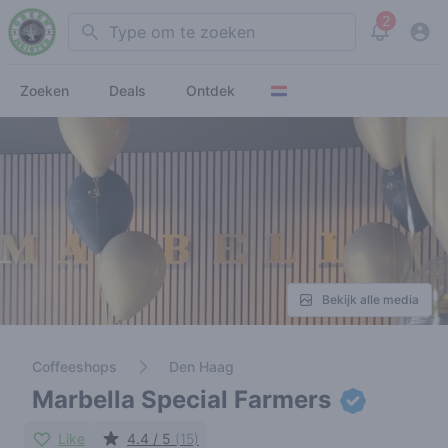
2
Search
View noti
Zoeken
Deals
Ontdek
Bekijk alle media
Coffeeshops
Den Haag
Marbella Special Farmers
Like
4.4 / 5
(15)