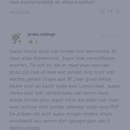
Heel klantvriendelijk en dikke kwaliteit!
+1
report review
jonko raitings
01-06-2024
5
🥦
/ 5
Super mooie shop van binnen met een unieke 3d
muur alsje binnenkomt, Super veel verschillende
soorten, Tis niet zo dat er maar paar soorten
goed zijn heb all heel wat getest, nog nooit wat
slechts gehad! Grape ape 18 ,zeer goed wietje
lekker zoet en zacht opde keel Lemon hasj , super
sterke hasj isdit rechtstreeks van lemon haze
wietje Gorilla gleu ,super witte ass blijkt ook maar
weer schone wiet zonder allemaal onzin erop💭💭
De prijsen zijn echt super mogen andere shops
voorbeeld aan nemen Kort gezegd gwn een 5
sterren shopp