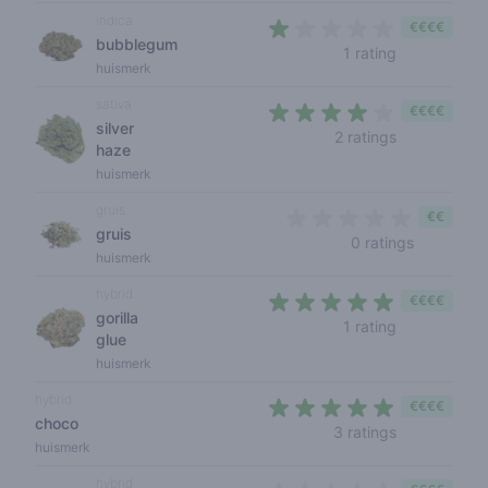
indica
€€€€
bubblegum
1 out of 5 st
1 rating
huismerk
sativa
€€€€
silver
3,5 out of 5
2 ratings
haze
huismerk
gruis
€€
gruis
0 out of 5
0 ratings
huismerk
hybrid
€€€€
gorilla
5 out of 5 s
1 rating
glue
huismerk
hybrid
€€€€
choco
5 out of 5 s
3 ratings
huismerk
hybrid