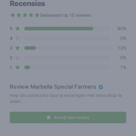
Recensies
Gebaseerd op 15 reviews
4.4 out of 5 stars
star reviews
Review data
5
80%
star reviews
4
0%
star reviews
3
13%
star reviews
2
0%
star reviews
1
7%
Review
Marbella Special Farmers
Help de community door je ervaringen met deze shop te
delen.
Schrijf een review