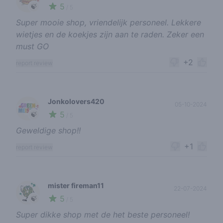
5
🍃
/ 5
Super mooie shop, vriendelijk personeel. Lekkere
wietjes en de koekjes zijn aan te raden. Zeker een
must GO
+2
report review
Jonkolovers420
05-10-2024
5
🍃
/ 5
Geweldige shop!!
+1
report review
mister fireman11
22-07-2024
5
🍃
/ 5
Super dikke shop met de het beste personeel!