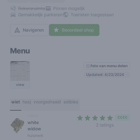
Rokersruimte
Pinnen mogelijk
Gemakkelijk parkeren
Toeristen toegestaan
Navigeren
Beoordeel shop
Menu
foto van menu delen
Updated: 4/23/2024
view
wiet
hasj
voorgedraaid
edibles
indica
€€€€
white
4,5 out of 5
2 ratings
widow
huismerk