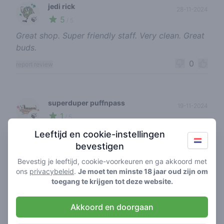
jedi rick
28-11-2024
5
🍃
/ 5
Great shop. Super friendly staff. Very clean. Great
buds.
0
report review
superduper puffnpass
19-11-2024
1
🍃
/ 5
Deze shop was goed in het begin. Kocht altijd 5
Leeftijd en cookie-instellingen
gram maar nu hebben ze opeens slechte weed net
bevestigen
als elke andere kutshop. Jammer hoor
Bevestig je leeftijd, cookie-voorkeuren en ga akkoord met
ons
privacybeleid
.
Je moet ten minste 18 jaar oud zijn om
0
report review
toegang te krijgen tot deze website.
Akkoord en doorgaan
gorilla gluex
16-11-2024