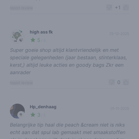
+1
report review
high ass fk
25-12-2025
5
🍃
/ 5
Super goeie shop altijd klantvriendelijk en met
speciale gelegenheden (jaar bestaan, stinterklaas,
kerst,) altijd leuke acties en goody bags Zkr een
aanrader
0
report review
Hp_denhaag
01-11-2025
3
🥦
/ 5
Belangrijke tip haal die peach &cream niet is niks
echt aan dat spul lab gemaakt met smaakstoffen