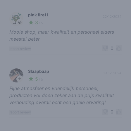
pink fire11
22-12-2024
3
🍃
/ 5
Mooie shop, maar kwaliteit en personeel elders
meestal beter
0
report review
Slaapbaap
19-12-2024
5
🥦
/ 5
Fijne atmosfeer en vriendelijk personeel,
producten vol doen zeker aan de prijs kwaliteit
verhouding overall echt een goeie ervaring!
0
report review