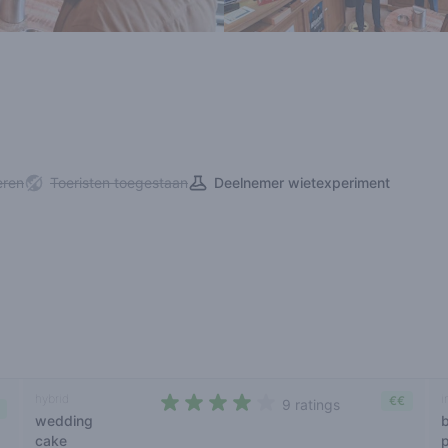
eren
Toeristen toegestaan
Deelnemer wietexperiment
hybrid
i
€€
9 ratings
wedding
3,9 out of 5 stars
cake