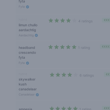
fyta
Fyta
hybrid
€€€
4 ratings
limun chullo
3,5 out of 5 stars
aardachtig
Aardachtig
€€€€
headband
1 rating
5 out of 5 stars
crescendo
fyta
Fyta
hybrid
€€
6 ratings
skywalker
3,5 out of 5 stars
kush
canadelaar
Canadelaar
€€€
amnesia
1 rating