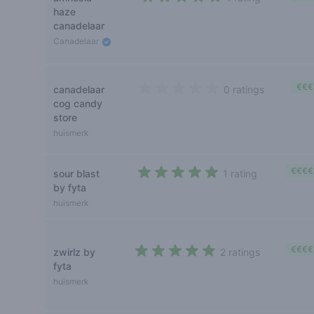
5 out of 5 stars
haze
canadelaar
Canadelaar
€€€
canadelaar
0 ratings
0 out of 5 stars
cog candy
store
huismerk
€€€€
sour blast
1 rating
5 out of 5 stars
by fyta
huismerk
€€€€
zwirlz by
2 ratings
4,5 out of 5 stars
fyta
huismerk