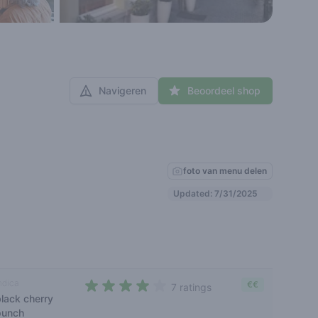
Navigeren
Beoordeel shop
foto van menu delen
Updated: 7/31/2025
ndica
€€
7 ratings
black cherry
3,9 out of 5 stars
punch