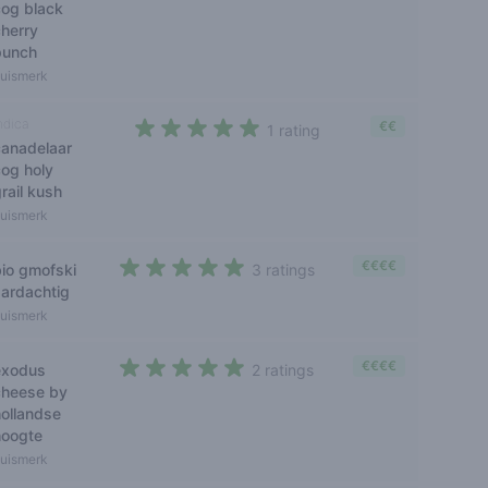
0 out of 5 stars
cog black
cherry
punch
uismerk
ndica
€€
1 rating
canadelaar
5 out of 5 stars
cog holy
rail kush
uismerk
€€€€
bio gmofski
3 ratings
4,7 out of 5 stars
aardachtig
uismerk
€€€€
exodus
2 ratings
5 out of 5 stars
cheese by
hollandse
hoogte
uismerk