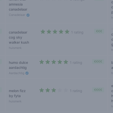
0 out of 5 stars
amnesia
canadelaar
Canadelaar
h
i
€€€
canadelaar
1 rating
5 out of 5 stars
cog sky
walker kush
g
huismerk
h
€€€€
humo dulce
1 rating
5 out of 5 stars
aardachtig
Aardachtig
h
€€€€
melon fizz
1 rating
3 out of 5 stars
by fyta
huismerk
h