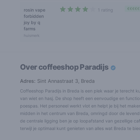
€€€€€
rosin vape
1 rating
4 out of 5 stars
forbidden
joy by q
farms
huismerk
Over coffeeshop
Paradijs
Adres:
Sint Annastraat 3, Breda
Coffeeshop Paradijs in Breda is een plek waar je terecht 
van wiet en hasj. De shop heeft een eenvoudige en functio
poespas. Het personeel werkt vlot en helpt je bij het maken
midden in het centrum van Breda, omringd door de levendi
de centrale ligging ben je op loopafstand van gezellige caf
terwijl je optimaal kunt genieten van alles wat Breda te bie