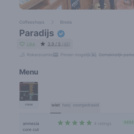
Coffeeshops
Breda
Paradijs
Like
3.9 / 5
(48)
Rokersruimte
Pinnen mogelijk
Gemakkelijk park
Menu
view
wiet
hasj
voorgedraaid
€€€€
amnesia
4 ratings
4,5 out of 5 stars
core cut