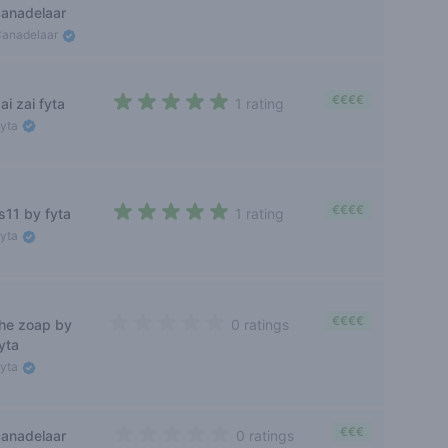
canadelaar
Canadelaar
€€€€
ai zai fyta
1 rating
5 out of 5 stars
Fyta
€€€€
s11 by fyta
1 rating
5 out of 5 stars
Fyta
€€€€
the zoap by
0 ratings
0 out of 5 stars
yta
Fyta
€€€
canadelaar
0 ratings