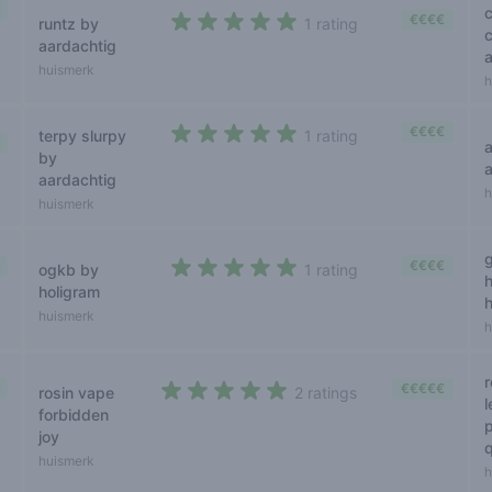
€€€€
runtz by
1 rating
c
5 out of 5 stars
aardachtig
huismerk
h
€€€€
terpy slurpy
1 rating
5 out of 5 stars
by
aardachtig
h
huismerk
g
€€€€
ogkb by
1 rating
h
5 out of 5 stars
holigram
huismerk
h
€€€€€
rosin vape
2 ratings
5 out of 5 stars
forbidden
joy
huismerk
h