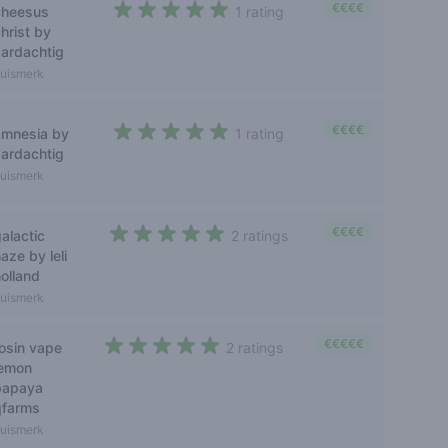
€€€€
cheesus
1 rating
5 out of 5 stars
hrist by
aardachtig
uismerk
€€€€
amnesia by
1 rating
5 out of 5 stars
aardachtig
uismerk
€€€€
alactic
2 ratings
5 out of 5 stars
aze by leli
holland
uismerk
€€€€€
rosin vape
2 ratings
5 out of 5 stars
lemon
papaya
qfarms
uismerk