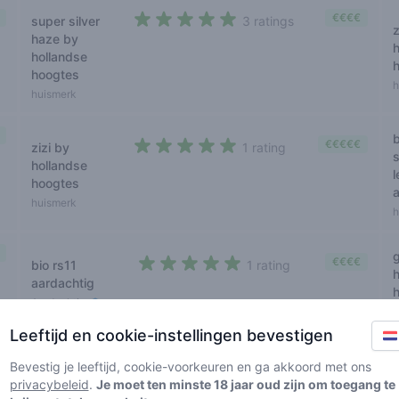
€€€€
super silver
3 ratings
5 out of 5 stars
haze by
hollandse
hoogtes
h
huismerk
b
€€€€€
zizi by
1 rating
5 out of 5 stars
hollandse
hoogtes
huismerk
h
€€€€
bio rs11
1 rating
5 out of 5 stars
aardachtig
Aardachtig
h
Leeftijd en cookie-instellingen bevestigen
€€€
northern
1 rating
Bevestig je leeftijd, cookie-voorkeuren en ga akkoord met ons
5 out of 5 stars
light
privacybeleid
.
Je moet ten minste 18 jaar oud zijn om toegang te