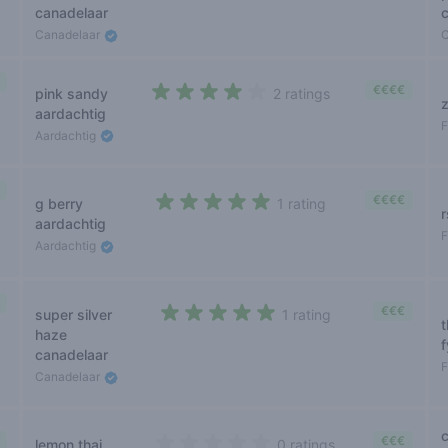
canadelaar
Canadelaar
€€€€
pink sandy
2 ratings
z
4 out of 5 stars
aardachtig
Aardachtig
€€€€
g berry
1 rating
r
5 out of 5 stars
aardachtig
Aardachtig
€€€
super silver
1 rating
5 out of 5 stars
haze
f
canadelaar
Canadelaar
€€€
lemon thai
0 ratings