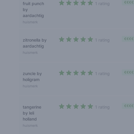
€€€€
fruit punch
1 rating
5 out of 5 stars
by
aardachtig
huismerk
€€€€
zitronella by
1 rating
5 out of 5 stars
aardachtig
huismerk
€€€€
zuncle by
1 rating
5 out of 5 stars
holigram
huismerk
€€€€
tangerine
1 rating
5 out of 5 stars
by leli
holland
huismerk