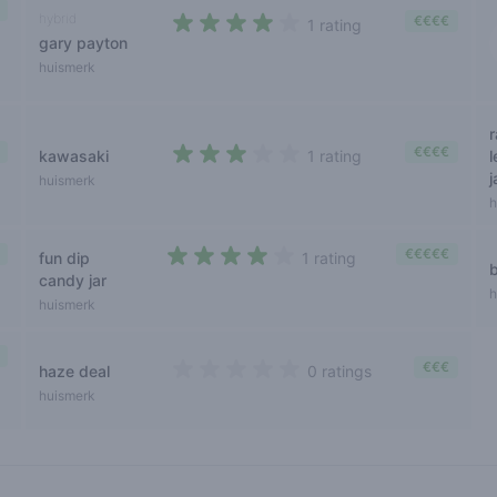
hybrid
€€€€
1 rating
gary payton
4 out of 5 stars
huismerk
€€€€
kawasaki
1 rating
3 out of 5 stars
j
huismerk
h
€€€€€
fun dip
1 rating
4 out of 5 stars
candy jar
h
huismerk
€€€
haze deal
0 ratings
0 out of 5 stars
huismerk