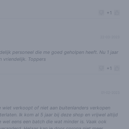
+1
22-03-2023
ndelijk personeel die me goed geholpen heeft. Nu 1 jaar
 vriendelijk. Toppers
+1
01-02-2023
 wiet verkoopt of niet aan buitenlanders verkopen
laten. Ik kom al 5 jaar bij deze shop en vrijwel altijd
e wel eens een batch die wat minder is. Vaak ook
 veranderd. Helaas kan je door corona niet meer