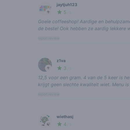
jaytjuh123
5
🥦
/ 5
Goeie coffeeshop! Aardige en behulpzame 
de beste! Ook hebben ze aardig lekkere w
report review
z1va
3
🥦
/ 5
12,5 voor een gram. 4 van de 5 keer is he
krijgt geen slechte kwaliteit wiet. Menu is
report review
wiethasj
4
🍃
/ 5