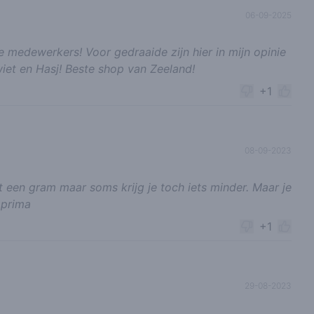
06-09-2025
medewerkers! Voor gedraaide zijn hier in mijn opinie
iet en Hasj! Beste shop van Zeeland!
+1
08-09-2023
t een gram maar soms krijg je toch iets minder. Maar je
 prima
+1
29-08-2023