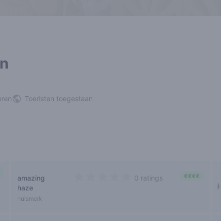
en
eren
Toeristen toegestaan
€€€€
amazing
0 ratings
0 out of 5 stars
haze
huismerk