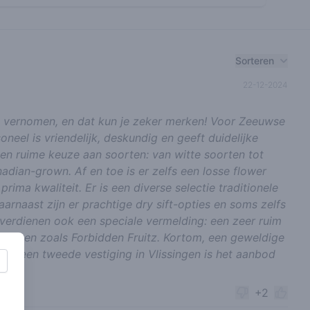
Sorteren
22-12-2024
k vernomen, en dat kun je zeker merken! Voor Zeeuwse
neel is vriendelijk, deskundig en geeft duidelijke
een ruime keuze aan soorten: van witte soorten tot
dian-grown. Af en toe is er zelfs een losse flower
rima kwaliteit. Er is een diverse selectie traditionele
aarnaast zijn er prachtige dry sift-opties en soms zelfs
s verdienen ook een speciale vermelding: een zeer ruim
erken zoals Forbidden Fruitz. Kortom, een geweldige
met een tweede vestiging in Vlissingen is het aanbod
+2