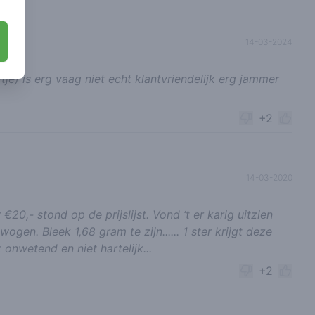
14-03-2024
tje) is erg vaag niet echt klantvriendelijk erg jammer
+2
14-03-2020
0,- stond op de prijslijst. Vond ‘t er karig uitzien
ogen. Bleek 1,68 gram te zijn...... 1 ster krijgt deze
nwetend en niet hartelijk...
+2