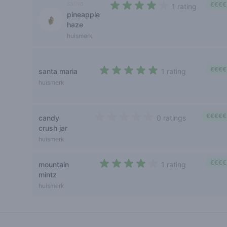
sativa
€€€€
1 rating
pineapple
4 out of 5 stars
haze
huismerk
€€€€
santa maria
1 rating
5 out of 5 stars
huismerk
€€€€€
candy
0 ratings
0 out of 5 stars
crush jar
huismerk
€€€€
mountain
1 rating
4 out of 5 stars
mintz
huismerk