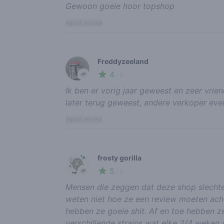
Gewoon goeie hoor topshop
report review
Freddyzeeland
4
🌱
/ 5
Ik ben er vorig jaar geweest en zeer vrie
later terug geweest, andere verkoper even
report review
frosty gorilla
5
🌱
/ 5
Mensen die zeggen dat deze shop slechte
weten niet hoe ze een review moeten achter
hebben ze goeie shit. Af en toe hebben z
verschillende strains wat elke 2/4 weken