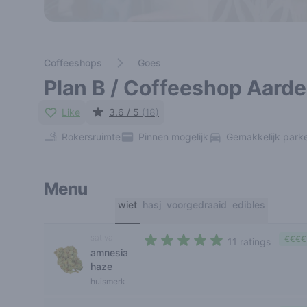
Coffeeshops
Goes
Plan B / Coffeeshop Aard
Like
3.6 / 5
(18)
Rokersruimte
Pinnen mogelijk
Gemakkelijk park
Menu
wiet
hasj
voorgedraaid
edibles
sativa
€€€€
11 ratings
amnesia
4,4 out of 5 stars
haze
huismerk