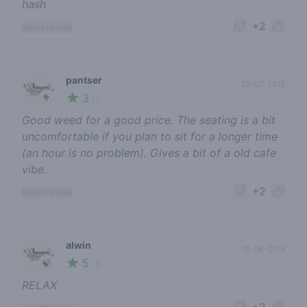
hash
+2
report review
pantser
29-07-2018
3
🥦
/ 5
Good weed for a good price. The seating is a bit
uncomfortable if you plan to sit for a longer time
(an hour is no problem). Gives a bit of a old cafe
vibe.
+2
report review
alwin
12-06-2018
5
🍃
/ 5
RELAX