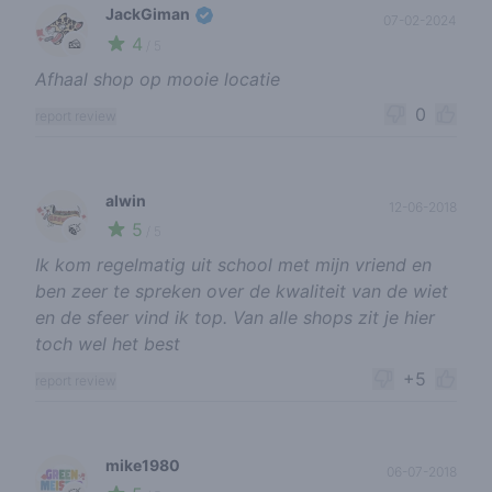
JackGiman
07-02-2024
4
🧀
/ 5
Afhaal shop op mooie locatie
0
report review
alwin
12-06-2018
5
🍃
/ 5
Ik kom regelmatig uit school met mijn vriend en
ben zeer te spreken over de kwaliteit van de wiet
en de sfeer vind ik top. Van alle shops zit je hier
toch wel het best
+5
report review
mike1980
06-07-2018