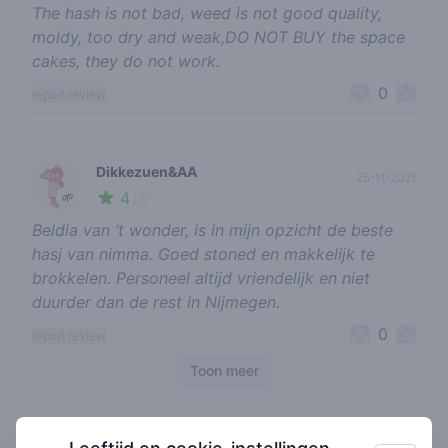
The hash is not bad, weed is not good quality,
moldy, too dry and weak,DO NOT BUY the space
cakes, they do not work.
0
report review
Dikkezuen&AA
25-11-2021
4
🌱
/ 5
Beldia van ‘t wonder, is in mijn opzicht de beste
hasj van nimma. Goed stoned en makkelijk te
brokkelen. Personeel altijd vriendelijk en niet
duurder dan de rest in Nijmegen.
0
report review
Toon meer
Coffeeshops in de buurt