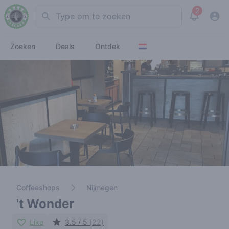
2
Search
View noti
Zoeken
Deals
Ontdek
Coffeeshops
Nijmegen
't Wonder
Like
3.5 / 5
(22)