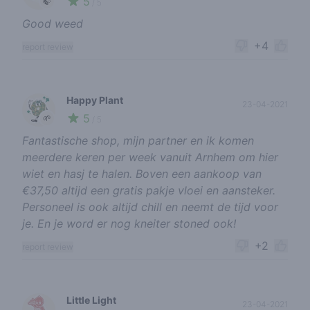
5
🍃
/ 5
Good weed
+4
report review
Happy Plant
23-04-2021
5
🌱
/ 5
Fantastische shop, mijn partner en ik komen
meerdere keren per week vanuit Arnhem om hier
wiet en hasj te halen. Boven een aankoop van
€37,50 altijd een gratis pakje vloei en aansteker.
Personeel is ook altijd chill en neemt de tijd voor
je. En je word er nog kneiter stoned ook!
+2
report review
Little Light
23-04-2021