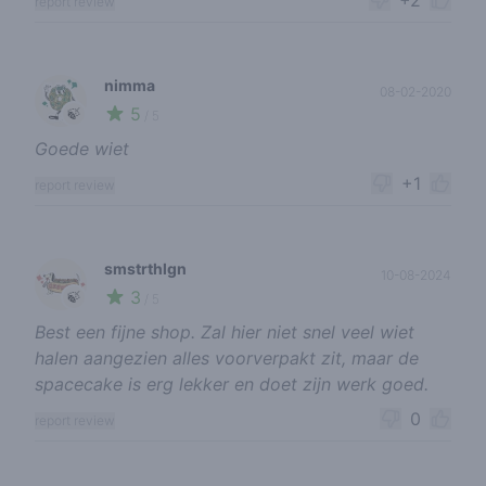
+2
report review
nimma
08-02-2020
5
🍃
/ 5
Goede wiet
+1
report review
smstrthlgn
10-08-2024
3
🍃
/ 5
Best een fijne shop. Zal hier niet snel veel wiet
halen aangezien alles voorverpakt zit, maar de
spacecake is erg lekker en doet zijn werk goed.
0
report review