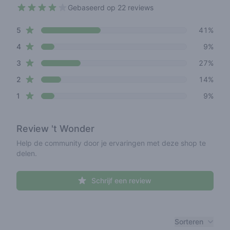
Gebaseerd op 22 reviews
3.5 out of 5 stars
star reviews
Review data
5
41%
star reviews
4
9%
star reviews
3
27%
star reviews
2
14%
star reviews
1
9%
Review
't Wonder
Help de community door je ervaringen met deze shop te
delen.
Schrijf een review
Recent reviews
Sorteren