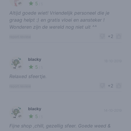
5
🌱
/ 5
Altijd goede wiet! Vriendelijk personeel die je
graag helpt :) en gratis vloei en aansteker !
Wonderen zijn de wereld nog niet uit ^^
+2
report review
blacky
18-10-2019
5
🌱
/ 5
Relaxed sfeertje.
+2
report review
blacky
14-10-2019
5
🌱
/ 5
Fijne shop ,chill, gezellig sfeer. Goede weed &