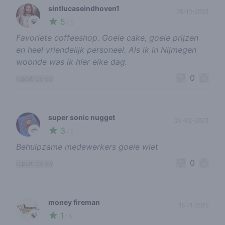
sintlucaseindhoven1
05-10-2023
5
🍃
/ 5
Favoriete coffeeshop. Goeie cake, goeie prijzen
en heel vriendelijk personeel. Als ik in Nijmegen
woonde was ik hier elke dag.
0
report review
super sonic nugget
24-02-2023
3
🌱
/ 5
Behulpzame medewerkers goeie wiet
0
report review
money fireman
18-11-2022
1
🍃
/ 5