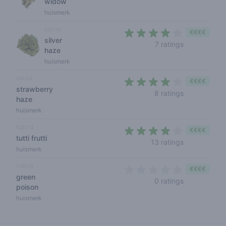
widow
huismerk
sativa
€€€€
silver
4 out of 5 s
7 ratings
haze
huismerk
sativa
€€€€
strawberry
3,6 out of 5
8 ratings
haze
huismerk
hybrid
€€€€
tutti frutti
3,4 out of 5
13 ratings
huismerk
indica
€€€€
green
0 out of 5 s
0 ratings
poison
huismerk