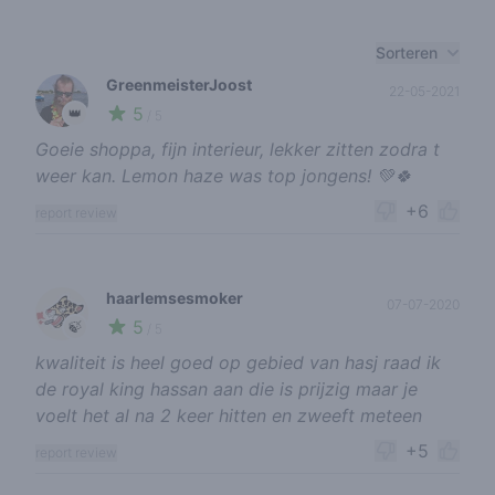
Recent reviews
Sorteren
GreenmeisterJoost
22-05-2021
5
👑
/ 5
Goeie shoppa, fijn interieur, lekker zitten zodra t
weer kan. Lemon haze was top jongens! 💚🍀
+6
report review
haarlemsesmoker
07-07-2020
5
🍃
/ 5
kwaliteit is heel goed op gebied van hasj raad ik
de royal king hassan aan die is prijzig maar je
voelt het al na 2 keer hitten en zweeft meteen
+5
report review