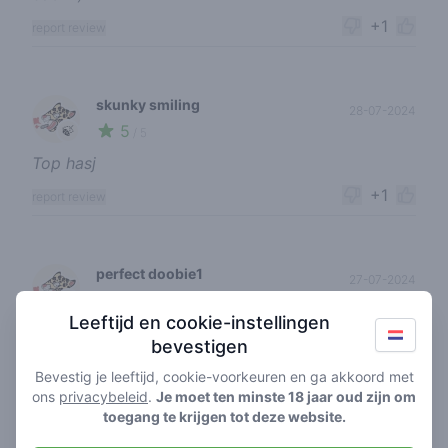
+1
report review
skunky smiling
28-07-2024
5
🍃
/ 5
Top hasj
+1
report review
perfect doobie1
27-07-2024
5
🍃
/ 5
Leeftijd en cookie-instellingen
Heerlijke aroma’s zo in the early mornings ♡
bevestigen
+1
report review
Bevestig je leeftijd, cookie-voorkeuren en ga akkoord met
ons
privacybeleid
.
Je moet ten minste 18 jaar oud zijn om
toegang te krijgen tot deze website.
lil bowlpacker