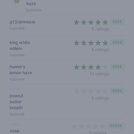
haze
huismerk
g13/amnesia
€€€€
4,6 out of 5
huismerk
5 ratings
king white
€€€€
willem
4,4 out of 5
5 ratings
huismerk
hunter's
€€€€
lemon haze
3,9 out of 5
10 ratings
huismerk
indica
€€€€
peanut
0 out of 5 s
0 ratings
butter
breath
huismerk
indica
€€€€€
zoap
0 out of 5 sta
0 ratings