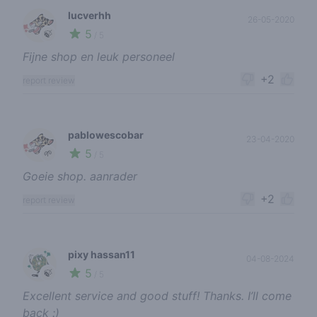
lucverhh
26-05-2020
5
🍃
/ 5
Fijne shop en leuk personeel
+2
report review
pablowescobar
23-04-2020
5
🌱
/ 5
Goeie shop. aanrader
+2
report review
pixy hassan11
04-08-2024
5
🍃
/ 5
Excellent service and good stuff! Thanks. I’ll come
back :)