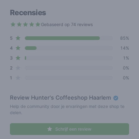
Recensies
Gebaseerd op 74 reviews
4.8 out of 5 stars
star reviews
Review data
5
85%
star reviews
4
14%
star reviews
3
1%
star reviews
2
0%
star reviews
1
0%
Review
Hunter's Coffeeshop Haarlem
Help de community door je ervaringen met deze shop te
delen.
Schrijf een review