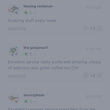
blazing rastaman
05-01-2024
5
🍃
/ 5
Amazing stuff every week
+3
report review
the ganjaman1
12-04-2024
5
🌱
/ 5
Excellent service really polite and amazing choice
of selection also great coffee too👌🫶
+2
report review
snoozybean
12-04-2024
5
🍃
/ 5
Excellent customer service great help from the