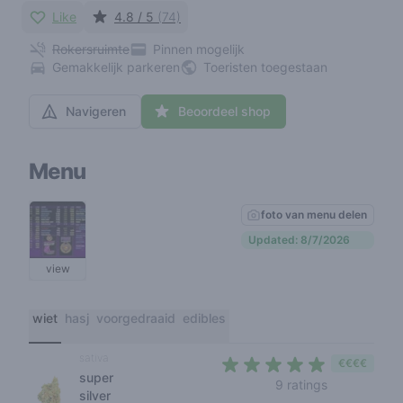
Like
4.8 / 5
(74)
Rokersruimte
Pinnen mogelijk
Gemakkelijk parkeren
Toeristen toegestaan
Navigeren
Beoordeel shop
Menu
foto van menu delen
Updated: 8/7/2026
view
wiet
hasj
voorgedraaid
edibles
sativa
€€€€
super
4,4 out of 5
9 ratings
silver