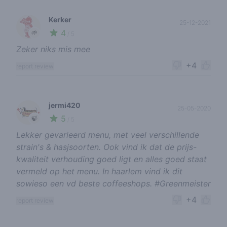
Kerker
25-12-2021
4
🌱
/ 5
Zeker niks mis mee
+4
report review
jermi420
25-05-2020
5
🍃
/ 5
Lekker gevarieerd menu, met veel verschillende
strain's & hasjsoorten. Ook vind ik dat de prijs-
kwaliteit verhouding goed ligt en alles goed staat
vermeld op het menu. In haarlem vind ik dit
sowieso een vd beste coffeeshops. #Greenmeister
+4
report review