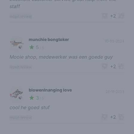
staff
+2
report review
munchie bongtoker
10-03-2024
5
🍃
/ 5
Mooie shop, medewerker was een goede guy
+2
report review
blowenlnanging love
28-11-2023
3
🍃
/ 5
cool he goed stuf
+2
report review