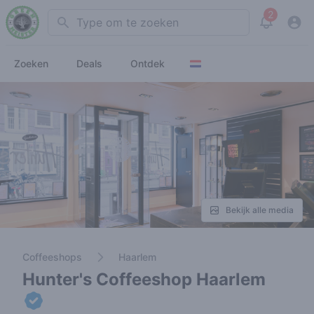
2
Search
View noti
Zoeken
Deals
Ontdek
Bekijk alle media
Coffeeshops
Haarlem
Hunter's Coffeeshop Haarlem