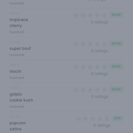
huismerk
sativa
€€€€
tropicana
0 out of 5 s
0 ratings
cherry
huismerk
indica
€€€€
super boof
0 out of 5 s
0 ratings
huismerk
indica
€€€€
mochi
0 out of 5 s
0 ratings
huismerk
indica
€€€€
gelato
0 out of 5 s
0 ratings
cookie kush
huismerk
sativa
€€€
popcorn
0 out of 5 
0 ratings
sativa